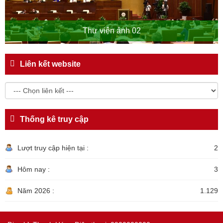
Thư viện ảnh 02
Liên kết website
Thống kê truy cập
Lượt truy cập hiện tại :
2
Hôm nay :
3
Năm 2026 :
1.129