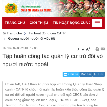
Đăng nhập
Đăng ký
TRANG CHỦ
GIỚI THIỆU
TIN HOẠT ĐỘNG CỦA CATP
TI
Toggle
naviga
Trang chủ
Tin hoạt động của CATP
Gương người người tốt việc tốt
Thứ ba, 07/08/2018
|
17:00
+
|
A
-
A
A
Tập huấn công tác quản lý cư trú đối với
người nước ngoài
Chia sẻ
Đọc bài
Lưu
Chiều 6-8, CAQ Kiến An phối hợp với Phòng Quản lý Xuất Nhập
cảnh - CATP tổ chức hội nghị tập huấn kiến thức công tác quản lý
cư trú đối với người nước ngoài cho đội ngũ CBCS các đơn vị
chức năng gồm: đội An ninh, đội QLHC về TTXH - CAQ, các
Trưởng, Phó Trưởng Công an các phường phụ trách công tác