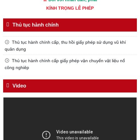
KÍNH TRỌNG LỄ PHÉP
Đối với công việc, phải
TẬN TỤY
Thủ tục hành chính
Đối với địch, phải
Thủ tục hành chính cấp, thu hồi giấy phép sử dụng vũ khí
CƯƠNG QUYẾT, KHÔN KHÉO
quân dụng
Trích thư Chủ tịch Hồ Chí Minh
gửi Công an Khu XII,
Thủ tục hành chính cấp giấy phép vận chuyển vật liệu nổ
ngày 11 tháng 3 năm 1948.
công nghiêp
Video