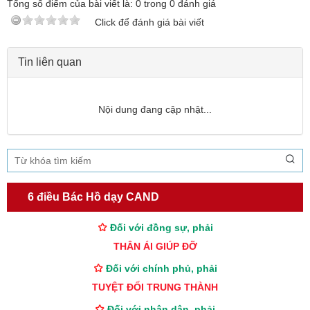
Tổng số điểm của bài viết là:
0
trong
0
đánh giá
Click để đánh giá bài viết
Tin liên quan
Nội dung đang cập nhật...
TƯ CÁCH
NGƯỜI CÔNG AN CÁCH MỆNH LÀ:
Đối với tự mình, phải
6 điều Bác Hồ dạy CAND
CẦN, KIỆM, LIÊM, CHÍNH
Đối với đồng sự, phải
THÂN ÁI GIÚP ĐỠ
Đối với chính phủ, phải
TUYỆT ĐỐI TRUNG THÀNH
Đối với nhân dân, phải