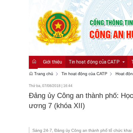
Giới thiệu
Tin hoạt động của CATP
Trang chủ
Tin hoạt động của CATP
Hoạt độ
Thứ ba, 07/08/2018
|
16:44
Tin tức từ Công an tỉnh
Đảng ủy Công an thành phố: Học t
Hoạt động của CATP
ương 7 (khóa XII)
Vì an ninh tổ quốc
Cải cách hành chính
Sáng 24-7, Đảng ủy Công an thành phố tổ chức khai m