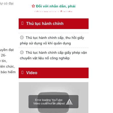
Đối với nhân dân, phải
dự có đại
KÍNH TRỌNG LỄ PHÉP
Đối với công việc, phải
Thủ tục hành chính
TẬN TỤY
Đối với địch, phải
Thủ tục hành chính cấp, thu hồi giấy
CƯƠNG QUYẾT, KHÔN KHÉO
phép sử dụng vũ khí quân dụng
Trích thư Chủ tịch Hồ Chí Minh
ruyền đạt
Thủ tục hành chính cấp giấy phép vận
gửi Công an Khu XII,
 26-
chuyển vật liệu nổ công nghiêp
ngày 11 tháng 3 năm 1948.
 tín,
iên chức,
h bảo hiểm
Video
Error loading YouTube:
Video could not be played