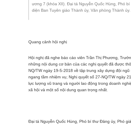
An toàn giao thông
ương 7 (khóa XII). Đại tá Nguyễn Quốc Hùng, Phó bí 
diện Ban Tuyên giáo Thành ủy, Văn phòng Thành ủy.
Gương người người tốt việc tốt
Quang cảnh hội nghị
Hội nghị đã nghe báo cáo viên Trần Thị Phương, Trưởng
những nội dung cơ bản của các nghị quyết đã được thôn
NQ/TW ngày 19-5-2018 về tập trung xây dựng đội ngũ cá
ngang tầm nhiệm vụ; Nghị quyết số 27-NQ/TW ngày 21-5
lực lượng vũ trang và người lao động trong doanh ngh
xã hội và một số nội dung quan trọng nhất.
Đại tá Nguyễn Quốc Hùng, Phó bí thư Đảng ủy, Phó gi