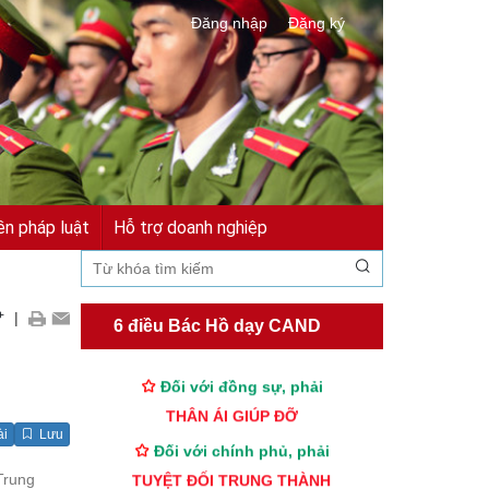
Đăng nhập
Đăng ký
ền pháp luật
Hỗ trợ doanh nghiệp
TƯ CÁCH
NGƯỜI CÔNG AN CÁCH MỆNH LÀ:
Đối với tự mình, phải
+
|
6 điều Bác Hồ dạy CAND
CẦN, KIỆM, LIÊM, CHÍNH
Đối với đồng sự, phải
THÂN ÁI GIÚP ĐỠ
ài
Lưu
Đối với chính phủ, phải
TUYỆT ĐỐI TRUNG THÀNH
Trung