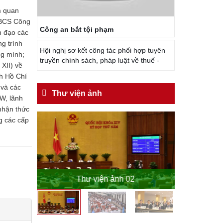
m quan
 CBCS Công
Công an bắt tội phạm
h đạo các
g trình
Hội nghị sơ kết công tác phối hợp tuyên
ng mình;
truyền chính sách, pháp luật về thuế -
 XII) về
ch Hồ Chí
 và các
Thư viện ảnh
TW, lãnh
 nhận thức
g các cấp
o
Thư viện ảnh 02
Th