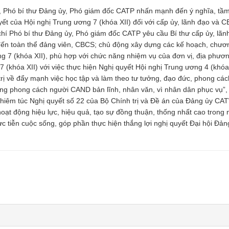
g, Phó bí thư Đảng ủy, Phó giám đốc CATP nhấn mạnh đến ý nghĩa, tầ
quyết của Hội nghị Trung ương 7 (khóa XII) đối với cấp ủy, lãnh đạo và
chí Phó bí thư Đảng ủy, Phó giám đốc CATP yêu cầu Bí thư cấp ủy, lãn
 đến toàn thể đảng viên, CBCS; chủ động xây dựng các kế hoạch, chươn
ng 7 (khóa XII), phù hợp với chức năng nhiệm vụ của đơn vị, địa phươ
7 (khóa XII) với việc thực hiện Nghị quyết Hội nghị Trung ương 4 (khóa
trị về đẩy mạnh việc học tập và làm theo tư tưởng, đạo đức, phong cá
ng phong cách người CAND bản lĩnh, nhân văn, vì nhân dân phục vụ”,
nghiêm túc Nghị quyết số 22 của Bộ Chính trị và Đề án của Đảng ủy CA
oạt động hiệu lực, hiệu quả, tạo sự đồng thuận, thống nhất cao trong
 tiễn cuộc sống, góp phần thực hiện thắng lợi nghị quyết Đại hội Đản
Thư viện ảnh dem