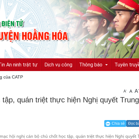
Tin An ninh trật tự
Dịch vụ công
Thông báo
Tuyên truy
ng của CATP
A
-
A
A
Tuyển sinh, tuyển dụng
ập, quán triệt thực hiện Nghị quyết Trung
Quyết định truy nã
Quyết định đình nã
Chia sẻ
Đọc b
Tìm chủ sở hữu
ạc hội nghị cán bộ chủ chốt học tập, quán triệt thực hiện Nghị quyết 