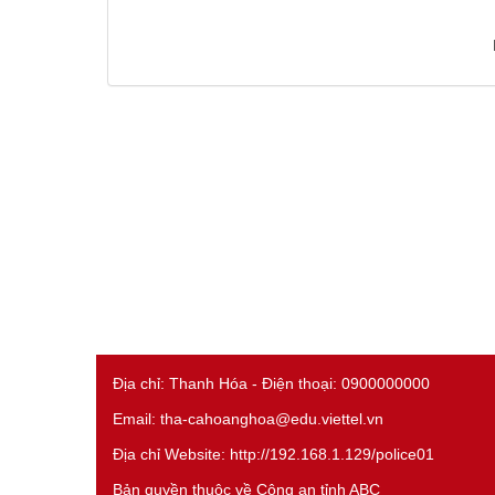
Địa chỉ: Thanh Hóa - Điện thoại: 0900000000
Email: tha-cahoanghoa@edu.viettel.vn
Địa chỉ Website: http://192.168.1.129/police01
Bản quyền thuộc về Công an tỉnh ABC