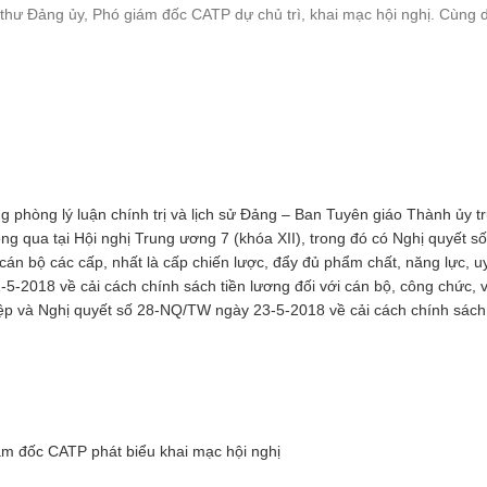
Tìm tung tích nạn nhân
thư Đảng ủy, Phó giám đốc CATP dự chủ trì, khai mạc hội nghị. Cùng 
Tin tức từ UBND tỉnh
Thông báo từ UBND tỉnh
 phòng lý luận chính trị và lịch sử Đảng – Ban Tuyên giáo Thành ủy t
g qua tại Hội nghị Trung ương 7 (khóa XII), trong đó có Nghị quyết số
n bộ các cấp, nhất là cấp chiến lược, đẩy đủ phẩm chất, năng lực, uy
-2018 về cải cách chính sách tiền lương đối với cán bộ, công chức, v
iệp và Nghị quyết số 28-NQ/TW ngày 23-5-2018 về cải cách chính sác
ám đốc CATP phát biểu khai mạc hội nghị