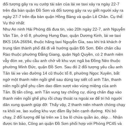
đối tượng gây ra vụ cướp tài sản của lái xe taxi xảy ra ngày 22-7
trên địa bàn quận Đồ Sơn và đối tượng gây ra vụ giết người xảy ra
ngày 27-7 trên địa bàn quận Hồng Bàng và quận Lê Chân. Cụ thể:
Vụ thứ nhất:
Như An ninh Hải Phòng đã đưa tin, vào 20h ngày 22-7, anh Nguyễn
Văn Tân, ở tổ 8, phường Hưng Đạo, quận Dương Kinh, lái xe taxi
BKS 16A-26694, thuộc hãng taxi Nguyễn Gia, sau khi trả khách ở
trung tâm thành phố đã đi về hướng quận Đồ Sơn. Đến chân cầu
Rào thuộc phường Đằng Giang, quận Ngô Quyền, có 2 thanh niên
vẫy đón xe, yêu cầu anh chở về khu vực ngã ba Đồng Nẻo thuộc
phường Minh Đức, quận Đồ Sơn. Sau đó 2 đối tượng yêu cầu anh
Tân lái xe vào đường 14 cũ thuộc tổ 8, phường Ngọc Xuyên, bất
ngờ một thanh niên ngồi ghế sau dùng tay siết cổ anh Tân, thanh
niên ngồi ghế phụ cầm dao đâm sượt vào vùng miệng của anh
Tân. Bị tấn công, anh Tân vung tay chống cự, dùng chân đạp vào
thanh niên ngồi ghế phụ rồi chạy thoát ra ngoài xe để tri hô người
dân xung quanh giúp đỡ. Thấy vậy, 2 thanh niên nhanh chóng chạy
ra khỏi xe, lao xuống khu vực đầm lầy bên cạnh đường. Khi bỏ
chạy, 2 đối tượng để lại trên xe 1 ba lô chứa quần áo, dép… Nhận
được tin báo, Công an quận Đồ Sơn phối hợp với Phòng PC45 và