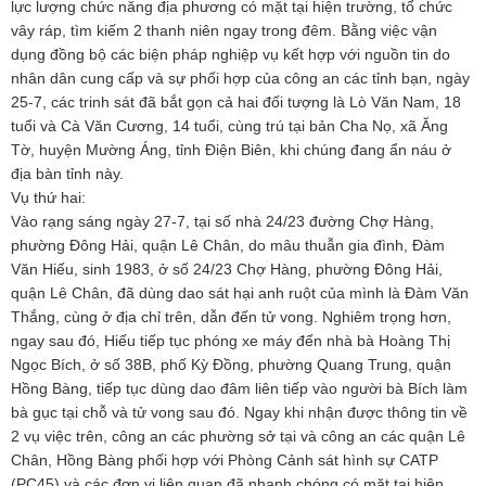
lực lượng chức năng địa phương có mặt tại hiện trường, tổ chức
vây ráp, tìm kiếm 2 thanh niên ngay trong đêm. Bằng việc vận
dụng đồng bộ các biện pháp nghiệp vụ kết hợp với nguồn tin do
nhân dân cung cấp và sự phối hợp của công an các tỉnh bạn, ngày
25-7, các trinh sát đã bắt gọn cả hai đối tượng là Lò Văn Nam, 18
tuổi và Cà Văn Cương, 14 tuổi, cùng trú tại bản Cha Nọ, xã Ăng
Tờ, huyện Mường Áng, tỉnh Điện Biên, khi chúng đang ẩn náu ở
địa bàn tỉnh này.
Vụ thứ hai:
Vào rạng sáng ngày 27-7, tại số nhà 24/23 đường Chợ Hàng,
phường Đông Hải, quận Lê Chân, do mâu thuẫn gia đình, Đàm
Văn Hiếu, sinh 1983, ở số 24/23 Chợ Hàng, phường Đông Hải,
quận Lê Chân, đã dùng dao sát hại anh ruột của mình là Đàm Văn
Thắng, cùng ở địa chỉ trên, dẫn đến tử vong. Nghiêm trọng hơn,
ngay sau đó, Hiếu tiếp tục phóng xe máy đến nhà bà Hoàng Thị
Ngọc Bích, ở số 38B, phố Kỳ Đồng, phường Quang Trung, quận
Hồng Bàng, tiếp tục dùng dao đâm liên tiếp vào người bà Bích làm
bà gục tại chỗ và tử vong sau đó. Ngay khi nhận được thông tin về
2 vụ việc trên, công an các phường sở tại và công an các quận Lê
Chân, Hồng Bàng phối hợp với Phòng Cảnh sát hình sự CATP
(PC45) và các đơn vị liên quan đã nhanh chóng có mặt tại hiện