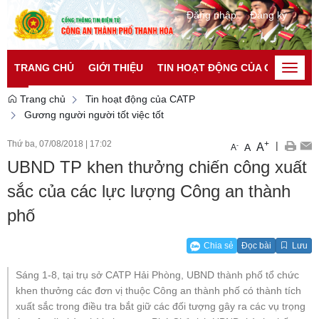
Đăng nhập
Đăng ký
TRANG CHỦ
GIỚI THIỆU
TIN HOẠT ĐỘNG CỦA CATP
TI
Toggle
naviga
Trang chủ
Tin hoạt động của CATP
Gương người người tốt việc tốt
Thứ ba, 07/08/2018
|
17:02
+
|
A
-
A
A
UBND TP khen thưởng chiến công xuất
sắc của các lực lượng Công an thành
phố
Chia sẻ
Đọc bài
Lưu
Sáng 1-8, tại trụ sở CATP Hải Phòng, UBND thành phố tổ chức
khen thưởng các đơn vị thuộc Công an thành phố có thành tích
xuất sắc trong điều tra bắt giữ các đối tượng gây ra các vụ trọng