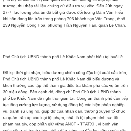
trường, thu thập tài liệu chứng cứ điều tra vụ việc. Đến 20h ngày
27-7, lực lượng phá án đã bắt giữ được đối tượng Đàm Văn Hiếu
khi hắn đang lẩn trốn trong phòng 703 khách sạn Vân Trang, ở số
299 Nguyễn Công Hòa, phường Trần Nguyên Hãn, quận Lê Chân.
Phó Chủ tịch UBND thành phố Lê Khắc Nam phát biểu tại buổi lễ
Để kịp thời ghi nhận, biểu dương chiến công đặc biệt xuất sắc trên,
Phó Chủ tịch UBND thành phố Lê Khắc Nam đã biểu dương và
khen thưởng các tập thể tham gia điều tra khám phá các vụ án trên
30 triệu đồng. Bên cạnh đó, đồng chí Phó Chủ tịch UBND thành
phố Lê Khắc Nam đề nghị thời gian tới, Công an thành phố cần tiếp
tục tăng cường lực lượng, sử dụng đồng bộ các biện pháp nghiệp
vụ, tranh sự ủng hộ, giúp đỡ của nhân dân, thường xuyên tổ chức
ra quân trấn áp các loại tội phạm, nhất là tội phạm hình sự, tội
phạm ma túy, góp phần giữ vững ANCT - TTATXH, vì bình yên
cuộc sống, vì hạnh phúc nhân dân, phục vụ đắc lực công cuộc xây