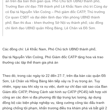
án trên địa bàn thời gian qua. Phó Chủ tịch UBND thành phố,
Trưởng Ban chỉ đạo 799 thành phố Lê Khắc Nam chủ trì.Cùng dự
có Đại tá Nguyễn Văn Coỏng – Phó giám đốc CATP, Thủ trưởng
Cơ quan CSĐT và đại diện lãnh đạo Văn phòng UBND thành
phố; Ban thi đua - khen thưởng Sở Nội vụ thành phố; các đồng
chí lãnh đạo UBND quận Hồng Bàng, Lê Chân và Đồ Sơn.
Các đồng chí: Lê Khắc Nam, Phó Chủ tịch UBND thành phố;
Đại tá Nguyễn Văn Coỏng, Phó Giám đốc CATP tặng hoa và trao
thưởng các tập thể tham gia phá án
Theo đó, trong các ngày từ 22 đến 27-7, trên địa bàn các quận Đồ
Sơn, Lê Chân và Hồng Bàng liên tiếp xảy ra 3 vụ trọng án. Tuy
nhiên, ngay sau khi xảy ra vụ việc, dưới sự chỉ đạo sát sao của Ban
Giám đốc CATP, Phòng Cảnh sát hình sự CATP (PC45) kết hợp với
công an các đơn vị địa phương đã tập trung lực lượng, áp dụng
đồng bộ các biện pháp nghiệp vụ, tăng cường công tác đấu tranh
phòng chống tội phạm, khẩn trương điều tra khám phá và bắt giữ 2