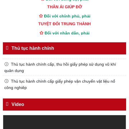
THÂN ÁI GIÚP ĐỠ
Đối với chính phủ, phải
TUYỆT ĐỐI TRUNG THÀNH
Đối với nhân dân, phải
KÍNH TRỌNG LỄ PHÉP
Đối với công việc, phải
Thủ tục hành chính
TẬN TỤY
Thủ tục hành chính cấp, thu hồi giấy phép sử dụng vũ khí
Đối với địch, phải
quân dụng
CƯƠNG QUYẾT, KHÔN KHÉO
Thủ tục hành chính cấp giấy phép vận chuyển vật liệu nổ
Trích thư Chủ tịch Hồ Chí Minh
công nghiêp
gửi Công an Khu XII,
ngày 11 tháng 3 năm 1948.
Video