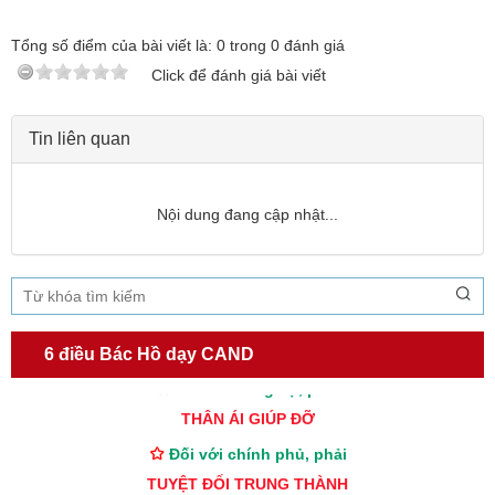
Tổng số điểm của bài viết là:
0
trong
0
đánh giá
Click để đánh giá bài viết
Tin liên quan
Nội dung đang cập nhật...
TƯ CÁCH
NGƯỜI CÔNG AN CÁCH MỆNH LÀ:
Đối với tự mình, phải
CẦN, KIỆM, LIÊM, CHÍNH
6 điều Bác Hồ dạy CAND
Đối với đồng sự, phải
THÂN ÁI GIÚP ĐỠ
Đối với chính phủ, phải
TUYỆT ĐỐI TRUNG THÀNH