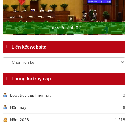
Thư viện ảnh 02
Liên kết website
Thống kê truy cập
Lượt truy cập hiện tại :
0
Hôm nay :
6
Năm 2026 :
1.218