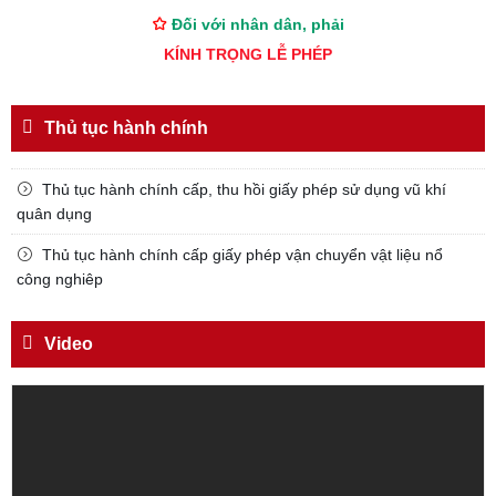
Đối với nhân dân, phải
KÍNH TRỌNG LỄ PHÉP
Đối với công việc, phải
TẬN TỤY
Thủ tục hành chính
Đối với địch, phải
CƯƠNG QUYẾT, KHÔN KHÉO
Thủ tục hành chính cấp, thu hồi giấy phép sử dụng vũ khí
quân dụng
Trích thư Chủ tịch Hồ Chí Minh
gửi Công an Khu XII,
Thủ tục hành chính cấp giấy phép vận chuyển vật liệu nổ
ngày 11 tháng 3 năm 1948.
công nghiêp
Video