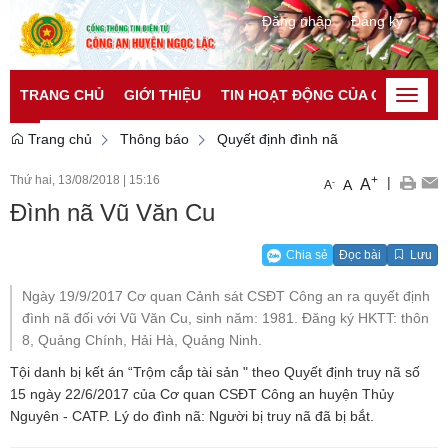
Đăng nhập
Đăng ký
TRANG CHỦ
GIỚI THIỆU
TIN HOẠT ĐỘNG CỦA CATP
TI
Toggle
naviga
Trang chủ
Thông báo
Quyết định đình nã
Thứ hai, 13/08/2018
|
15:16
+
|
A
-
A
A
Đình nã Vũ Văn Cu
Chia sẻ
Đọc bài
Lưu
Ngày 19/9/2017 Cơ quan Cảnh sát CSĐT Công an ra quyết định
đình nã đối với Vũ Văn Cu, sinh năm: 1981. Đăng ký HKTT: thôn
8, Quảng Chính, Hải Hà, Quảng Ninh.
Tội danh bị kết án “Trộm cắp tài sản " theo Quyết định truy nã số
15 ngày 22/6/2017 của Cơ quan CSĐT Công an huyện Thủy
Nguyên - CATP. Lý do đình nã: Người bị truy nã đã bị bắt.