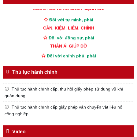
NGƯỜI CÔNG AN CÁCH MỆNH LÀ:
Đối với tự mình, phải
CẦN, KIỆM, LIÊM, CHÍNH
Đối với đồng sự, phải
THÂN ÁI GIÚP ĐỠ
Đối với chính phủ, phải
TUYỆT ĐỐI TRUNG THÀNH
Đối với nhân dân, phải
Thủ tục hành chính
KÍNH TRỌNG LỄ PHÉP
Thủ tục hành chính cấp, thu hồi giấy phép sử dụng vũ khí
Đối với công việc, phải
quân dụng
TẬN TỤY
Thủ tục hành chính cấp giấy phép vận chuyển vật liệu nổ
Đối với địch, phải
công nghiêp
CƯƠNG QUYẾT, KHÔN KHÉO
Trích thư Chủ tịch Hồ Chí Minh
Video
gửi Công an Khu XII,