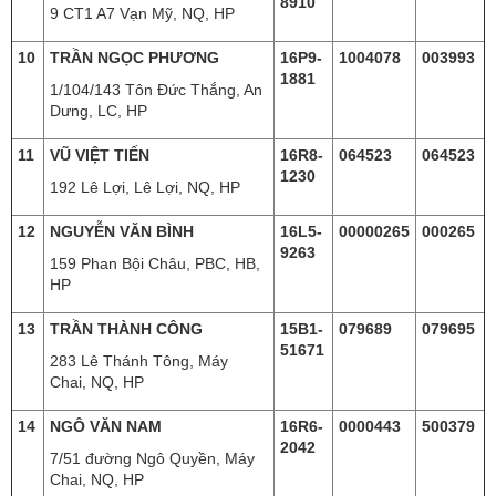
8910
9 CT1 A7 Vạn Mỹ, NQ, HP
10
TRẦN NGỌC PHƯƠNG
16P9-
1004078
003993
1881
1/104/143 Tôn Đức Thắng, An
Dưng, LC, HP
11
VŨ VIỆT TIẾN
16R8-
064523
064523
1230
192 Lê Lợi, Lê Lợi, NQ, HP
12
NGUYỄN VĂN BÌNH
16L5-
00000265
000265
9263
159 Phan Bội Châu, PBC, HB,
HP
13
TRẦN THÀNH CÔNG
15B1-
079689
079695
51671
283 Lê Thánh Tông, Máy
Chai, NQ, HP
14
NGÔ VĂN NAM
16R6-
0000443
500379
2042
7/51 đường Ngô Quyền, Máy
Chai, NQ, HP