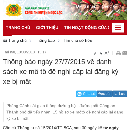
Đăng nhập
Đăng ký
TRANG CHỦ
GIỚI THIỆU
TIN HOẠT ĐỘNG CỦA CATP
TI
Toggle
naviga
Trang chủ
Thông báo
Tìm chủ sở hữu
Thứ hai, 13/08/2018
|
15:17
+
|
A
-
A
A
Thông báo ngày 27/7/2015 về danh
sách xe mô tô đề nghị cấp lại đăng ký
xe bị mất
Chia sẻ
Đọc bài
Lưu
Phòng Cảnh sát giao thông đường bộ - đường sắt Công an
Thành phố đã tiếp nhận 15 hồ sơ xe môtô đề nghị cấp lại đăng
ký xe bị mất.
Căn cứ Thông tư số 15/2014/TT-BCA, sau 30 ngày kể
từ ngày