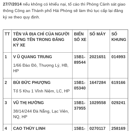
27/7/2014
nếu không có khiếu nại, tố cáo thì Phòng Cảnh sát giao
thông Công an Thành phố Hải Phòng sẽ làm thủ tục cấp lại đăng
ký xe theo quy định.
TT
TÊN VÀ ĐỊA CHỈ CỦA NGƯỜI
BIỂN
SỐ MÁY
SỐ
ĐỨNG TÊN TRONG ĐĂNG
SỐ XE
KHUNG
KÝ XE
1
V Ũ QUANG TRUNG
15B1-
2021651
014993
89544
1/66 Đào Đô, Thượng Lý, HB,
HP
2
BÙI ĐỨC PHƯỢNG
15B1-
1647284
619166
05340
Tổ 5 Khu 1 Vĩnh Niệm, LC, HP
3
VŨ THỊ HƯỜNG
15B1-
1029558
029241
37955
38/14/244 Đà Nẵng, Lạc Viên,
NQ, HP
4
CAO THÙY LINH
15B1-
0270117
258169