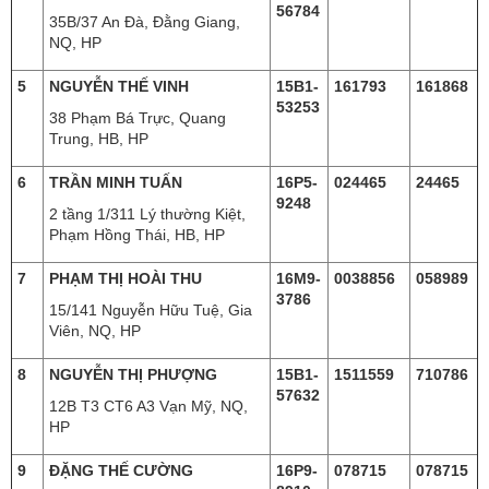
56784
35B/37 An Đà, Đằng Giang,
NQ, HP
5
NGUYỄN THẾ VINH
15B1-
161793
161868
53253
38 Phạm Bá Trực, Quang
Trung, HB, HP
6
TRẦN MINH TUẤN
16P5-
024465
24465
9248
2 tầng 1/311 Lý thường Kiệt,
Phạm Hồng Thái, HB, HP
7
PHẠM THỊ HOÀI THU
16M9-
0038856
058989
3786
15/141 Nguyễn Hữu Tuệ, Gia
Viên, NQ, HP
8
NGUYỄN THỊ PHƯỢNG
15B1-
1511559
710786
57632
12B T3 CT6 A3 Vạn Mỹ, NQ,
HP
9
ĐẶNG THẾ CƯỜNG
16P9-
078715
078715