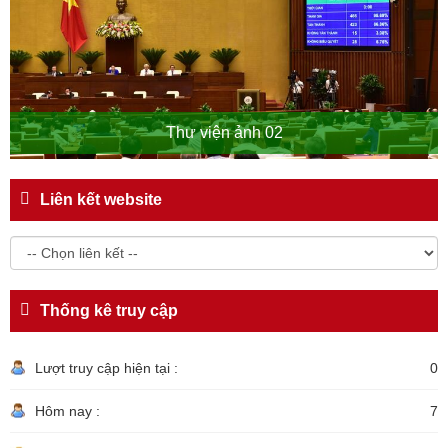
Thư viện ảnh 02
Liên kết website
Thống kê truy cập
Lượt truy cập hiện tại :
0
Hôm nay :
7