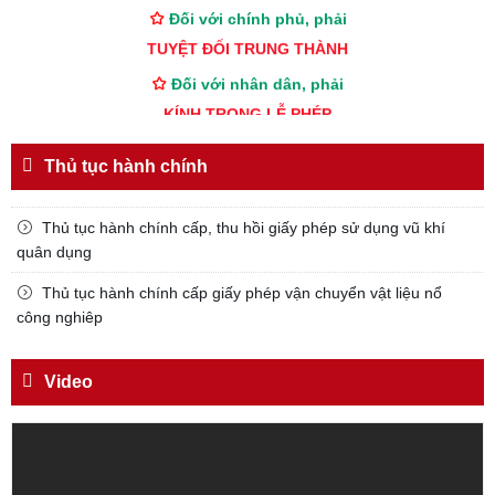
Đối với chính phủ, phải
TUYỆT ĐỐI TRUNG THÀNH
Đối với nhân dân, phải
KÍNH TRỌNG LỄ PHÉP
Đối với công việc, phải
Thủ tục hành chính
TẬN TỤY
Đối với địch, phải
Thủ tục hành chính cấp, thu hồi giấy phép sử dụng vũ khí
CƯƠNG QUYẾT, KHÔN KHÉO
quân dụng
Trích thư Chủ tịch Hồ Chí Minh
Thủ tục hành chính cấp giấy phép vận chuyển vật liệu nổ
gửi Công an Khu XII,
công nghiêp
ngày 11 tháng 3 năm 1948.
Video