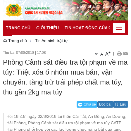
Đăng nhập
Đăng ký
TRANG CHỦ
GIỚI THIỆU
TIN HOẠT ĐỘNG CỦA CATP
TI
Toggle
naviga
Trang chủ
Tin An ninh trật tự
Thứ ba, 07/08/2018
|
17:08
+
|
A
-
A
A
Phòng Cảnh sát điều tra tội phạm về ma
túy: Triệt xóa ổ nhóm mua bán, vận
chuyển, tàng trữ trái phép chất ma túy,
thu gần 2kg ma túy
Chia sẻ
Đọc bài
Lưu
Hồi 18h15' ngày 02/8/2018 tại thôn Cái Tắt, An Đồng, An Dương,
Hải Phòng, Phòng Cảnh sát điều tra tội phạm về ma túy CATP
Hải Phòng phối hợp với các lực lượng chức năng bắt quả tang