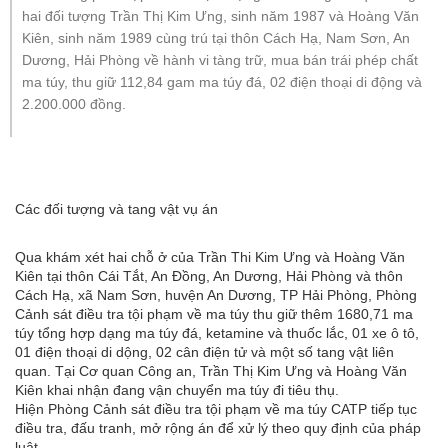
hai đối tượng Trần Thị Kim Ưng, sinh năm 1987 và Hoàng Văn
Kiên, sinh năm 1989 cùng trú tại thôn Cách Hạ, Nam Sơn, An
Dương, Hải Phòng về hành vi tàng trữ, mua bán trái phép chất
ma túy, thu giữ 112,84 gam ma túy đá, 02 điện thoại di động và
2.200.000 đồng.
Các đối tượng và tang vật vụ án
Qua khám xét hai chỗ ở của Trần Thi Kim Ưng và Hoàng Văn
Kiên tại thôn Cái Tắt, An Đồng, An Dương, Hải Phòng và thôn
Cách Hạ, xã Nam Sơn, huvện An Dương, TP Hải Phòng, Phòng
Cảnh sát điều tra tội phạm về ma túy thu giữ thêm 1680,71 ma
túy tổng hợp dạng ma túy đá, ketamine và thuốc lắc, 01 xe ô tô,
01 điện thoại di dộng, 02 cân điện tử và một số tang vật liên
quan. Tại Cơ quan Công an, Trần Thị Kim Ưng và Hoàng Văn
Kiên khai nhận đang vận chuyển ma túy đi tiêu thụ.
Hiện Phòng Cảnh sát điều tra tội phạm về ma túy CATP tiếp tục
điều tra, đấu tranh, mở rộng án để xử lý theo quy định của pháp
luật.