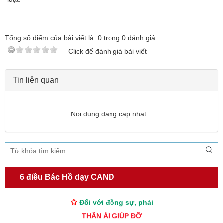
Tổng số điểm của bài viết là:
0
trong
0
đánh giá
Click để đánh giá bài viết
Tin liên quan
Nội dung đang cập nhật...
TƯ CÁCH
NGƯỜI CÔNG AN CÁCH MỆNH LÀ:
Đối với tự mình, phải
6 điều Bác Hồ dạy CAND
CẦN, KIỆM, LIÊM, CHÍNH
Đối với đồng sự, phải
THÂN ÁI GIÚP ĐỠ