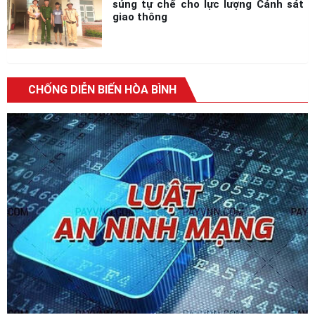
súng tự chế cho lực lượng Cảnh sát
giao thông
CHỐNG DIỄN BIẾN HÒA BÌNH