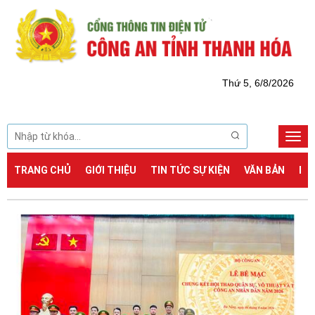
Thứ 5, 6/8/2026
Togg
navi
TRANG CHỦ
GIỚI THIỆU
TIN TỨC SỰ KIỆN
VĂN BẢN
DỊ