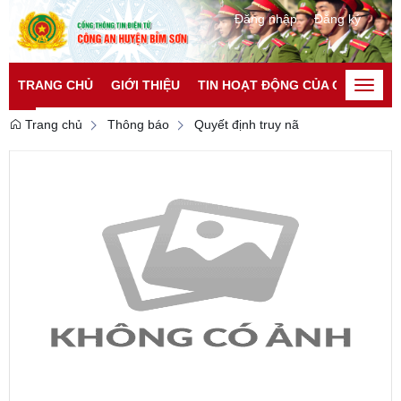
Đăng nhập
Đăng ký
TRANG CHỦ
GIỚI THIỆU
TIN HOẠT ĐỘNG CỦA CATP
TI
Toggle
naviga
Trang chủ
Thông báo
Quyết định truy nã