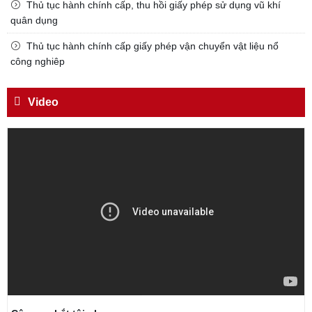
Thủ tục hành chính cấp, thu hồi giấy phép sử dụng vũ khí
Đối với công việc, phải
quân dụng
TẬN TỤY
Thủ tục hành chính cấp giấy phép vận chuyển vật liệu nổ
Đối với địch, phải
công nghiêp
CƯƠNG QUYẾT, KHÔN KHÉO
Trích thư Chủ tịch Hồ Chí Minh
Video
gửi Công an Khu XII,
ngày 11 tháng 3 năm 1948.