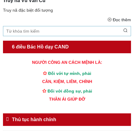
Truy nã Vũ Văn Cu
Truy nã đặc biệt đối tượng
Đọc thêm
6 điều Bác Hồ dạy CAND
TƯ CÁCH
NGƯỜI CÔNG AN CÁCH MỆNH LÀ:
Đối với tự mình, phải
CẦN, KIỆM, LIÊM, CHÍNH
Đối với đồng sự, phải
THÂN ÁI GIÚP ĐỠ
Đối với chính phủ, phải
TUYỆT ĐỐI TRUNG THÀNH
Thủ tục hành chính
Đối với nhân dân, phải
KÍNH TRỌNG LỄ PHÉP