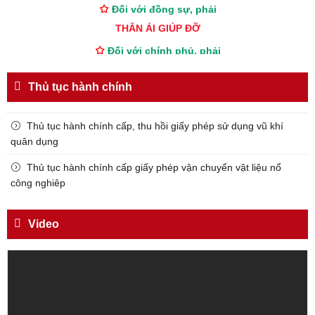
THÂN ÁI GIÚP ĐỠ
Đối với chính phủ, phải
TUYỆT ĐỐI TRUNG THÀNH
Đối với nhân dân, phải
Thủ tục hành chính
KÍNH TRỌNG LỄ PHÉP
Đối với công việc, phải
Thủ tục hành chính cấp, thu hồi giấy phép sử dụng vũ khí
quân dụng
TẬN TỤY
Đối với địch, phải
Thủ tục hành chính cấp giấy phép vận chuyển vật liệu nổ
công nghiêp
CƯƠNG QUYẾT, KHÔN KHÉO
Trích thư Chủ tịch Hồ Chí Minh
gửi Công an Khu XII,
Video
ngày 11 tháng 3 năm 1948.