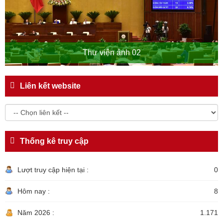
Thư viện ảnh 02
Liên kết website
Thống kê truy cập
Lượt truy cập hiện tại :
0
Hôm nay :
8
Năm 2026 :
1.171