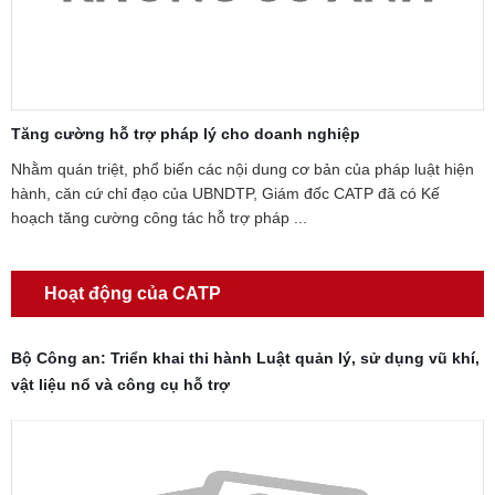
ăng cường hỗ trợ pháp lý cho doanh nghiệp
Tuyê
phạt
hằm quán triệt, phổ biến các nội dung cơ bản của pháp luật hiện
ành, căn cứ chỉ đạo của UBNDTP, Giám đốc CATP đã có Kế
Ngày
oạch tăng cường công tác hỗ trợ pháp ...
pháp
Phân 
Hoạt động của CATP
Bộ Công an: Triển khai thi hành Luật quản lý, sử dụng vũ khí,
vật liệu nổ và công cụ hỗ trợ