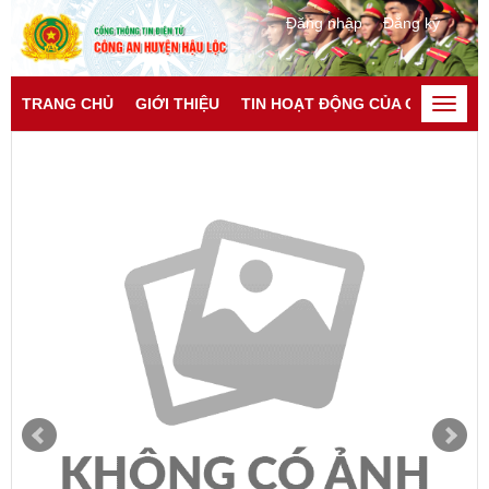
Đăng nhập
Đăng ký
TRANG CHỦ
GIỚI THIỆU
TIN HOẠT ĐỘNG CỦA CATP
TI
Toggle
naviga