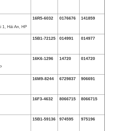
16R5-6032
0176676
141859
 1, Hải An, HP
15B1-72125
014991
014977
16K6-1296
14720
014720
P
16M9-8244
6729837
906691
16F3-4632
8066715
8066715
Thư viện ảnh dem
15B1-59136
974595
975196