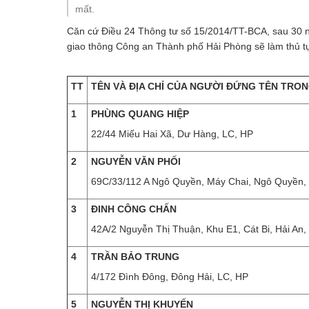
An toàn giao thông
mất.
Căn cứ Điều 24 Thông tư số 15/2014/TT-BCA, sau 30 
Gương người người tốt việc tốt
giao thông Công an Thành phố Hải Phòng sẽ làm thủ tục
TT
TÊN VÀ ĐỊA CHỈ CỦA NGƯỜI ĐỨNG TÊN TRO
1
PHÙNG QUANG HIỆP
22/44 Miếu Hai Xã, Dư Hàng, LC, HP
2
NGUYỄN VĂN PHỐI
69C/33/112 A Ngô Quyền, Máy Chai, Ngô Quyền,
3
ĐINH CÔNG CHẤN
42A/2 Nguyễn Thị Thuận, Khu E1, Cát Bi, Hải An,
4
TRẦN BẢO TRUNG
4/172 Đình Đông, Đông Hải, LC, HP
5
NGUYỄN THỊ KHUYẾN