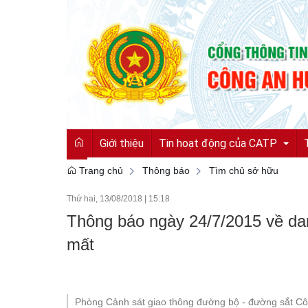
Giới thiệu
Tin hoạt động của CATP
Trang chủ
Thông báo
Tìm chủ sở hữu
Thứ hai, 13/08/2018
|
15:18
Tin tức từ Công an tỉnh
Thông báo ngày 24/7/2015 về dan
Hoạt động của CATP
mất
Vì an ninh tổ quốc
Cải cách hành chính
Phòng Cảnh sát giao thông đường bộ - đường sắt Côn