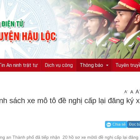
Tin An ninh trật tự
Dịch vụ công
Thông báo
Tuyên truy
A
-
A
A
Tuyển sinh, tuyển dụng
h sách xe mô tô đề nghị cấp lại đăng ký x
Quyết định truy nã
Quyết định đình nã
Chia sẻ
Đọc b
Tìm chủ sở hữu
g an Thành phố đã tiếp nhận 20 hồ sơ xe môtô đề nghị cấp lại đăng k