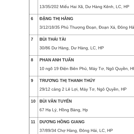
13/35/202 Miếu Hai Xã, Dư Hàng Kênh, LC, HP
6
ĐẶNG THỊ HẰNG
3/12/18/35 Phủ Thượng Đoạn, Đoạn Xá, Đông Hải
7
BÙI THÁI TÀI
30/86 Dư Hàng, Dư Hàng, LC, HP
8
PHAN ANH TUẤN
10 ngõ 19 Điện Biên Phủ, Máy Tơ, Ngô Quyền, H
9
TRƯƠNG THỊ THANH THÚY
29/12 cảng 2 Lê Lợi, Máy Tơ, Ngô Quyền, HP
10
BÙI VĂN TUYẾN
67 Hạ Lý, Hồng Bàng, Hp
11
DƯƠNG HỒNG GIANG
37/89/34 Chợ Hàng, Đông Hải, LC, HP