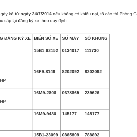
Tìm tung tích nạn nhân
ngày kể
từ ngày 24/7/2014
nếu không có khiếu nại, tố cáo thì Phòng C
Tin tức từ UBND tỉnh
 cấp lại đăng ký xe theo quy định.
Thông báo từ UBND tỉnh
NG ĐĂNG KÝ XE
BIỂN SỐ XE
SỐ MÁY
SỐ KHUNG
15B1-82152
0134017
111730
16F9-8149
8202092
8202092
 HP
16M9-2806
0678865
239626
 HP
16M9-9430
145177
145177
15B1-23099
0885809
788892