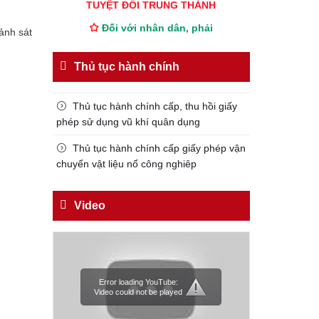
Đối với nhân dân, phải
ảnh sát
KÍNH TRỌNG LỄ PHÉP
Đối với công việc, phải
Thủ tục hành chính
TẬN TỤY
Đối với địch, phải
Thủ tục hành chính cấp, thu hồi giấy
CƯƠNG QUYẾT, KHÔN KHÉO
phép sử dụng vũ khí quân dụng
Trích thư Chủ tịch Hồ Chí Minh
Thủ tục hành chính cấp giấy phép vận
gửi Công an Khu XII,
chuyển vật liệu nổ công nghiêp
ngày 11 tháng 3 năm 1948.
Video
Error loading YouTube:
Video could not be played