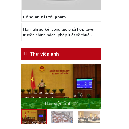
Công an bắt tội phạm
Hội nghị sơ kết công tác phối hợp tuyên
truyền chính sách, pháp luật về thuế -
Thư viện ảnh
o
Thư viện ảnh 02
Th