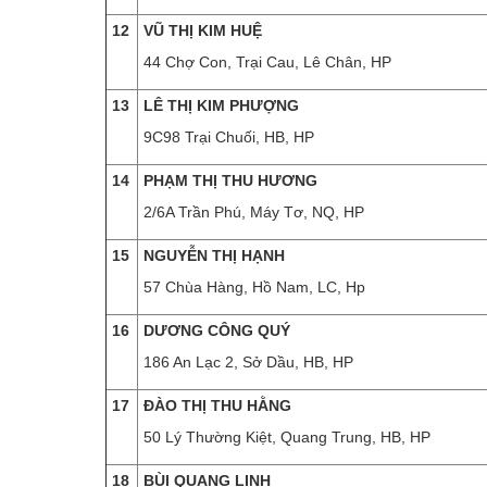
12
VŨ THỊ KIM HUỆ
44 Chợ Con, Trại Cau, Lê Chân, HP
13
LÊ THỊ KIM PHƯỢNG
9C98 Trại Chuối, HB, HP
14
PHẠM THỊ THU HƯƠNG
2/6A Trần Phú, Máy Tơ, NQ, HP
15
NGUYỄN THỊ HẠNH
57 Chùa Hàng, Hồ Nam, LC, Hp
16
DƯƠNG CÔNG QUÝ
186 An Lạc 2, Sở Dầu, HB, HP
17
ĐÀO THỊ THU HẰNG
50 Lý Thường Kiệt, Quang Trung, HB, HP
18
BÙI QUANG LINH