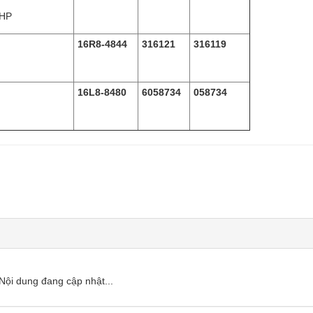
 HP
16R8-4844
316121
316119
16L8-8480
6058734
058734
Nội dung đang cập nhật...