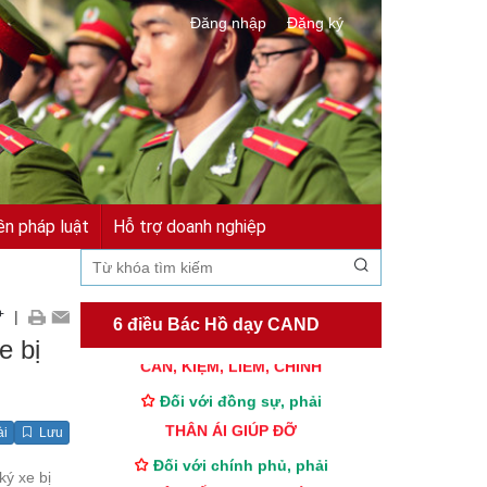
Đăng nhập
Đăng ký
ền pháp luật
Hỗ trợ doanh nghiệp
TƯ CÁCH
NGƯỜI CÔNG AN CÁCH MỆNH LÀ:
+
|
Đối với tự mình, phải
6 điều Bác Hồ dạy CAND
e bị
CẦN, KIỆM, LIÊM, CHÍNH
Đối với đồng sự, phải
THÂN ÁI GIÚP ĐỠ
ài
Lưu
Đối với chính phủ, phải
ý xe bị
TUYỆT ĐỐI TRUNG THÀNH