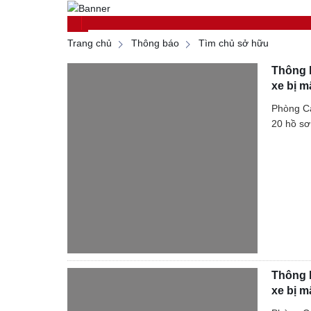
Trang chủ
Thông báo
Tìm chủ sở hữu
Thông b
xe bị m
Phòng Cả
20 hồ sơ
Thông b
xe bị m