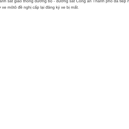
nh sát giao thông đường bộ - đường sắt Công an Thành phố đã tiếp 
 xe môtô đề nghị cấp lại đăng ký xe bị mất.