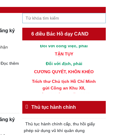
Đăng nhập
Đăng ký
Đối với chính phủ, phải
TUYỆT ĐỐI TRUNG THÀNH
Đối với nhân dân, phải
đăng ký
KÍNH TRỌNG LỄ PHÉP
6 điều Bác Hồ dạy CAND
Đối với công việc, phải
 nhận
TẬN TỤY
Đối với địch, phải
Đọc thêm
CƯƠNG QUYẾT, KHÔN KHÉO
Trích thư Chủ tịch Hồ Chí Minh
gửi Công an Khu XII,
ngày 11 tháng 3 năm 1948.
Thủ tục hành chính
đăng ký
Thủ tục hành chính cấp, thu hồi giấy
phép sử dụng vũ khí quân dụng