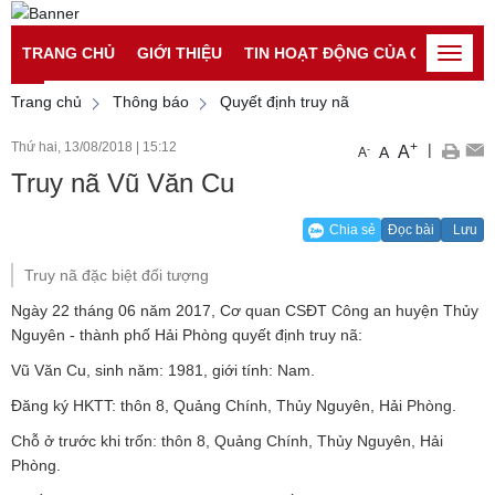
Đăng nhập
Đăng ký
TRANG CHỦ
GIỚI THIỆU
TIN HOẠT ĐỘNG CỦA CATP
TI
Toggle
naviga
Trang chủ
Thông báo
Quyết định truy nã
Thứ hai, 13/08/2018
|
15:12
+
|
A
-
A
A
Truy nã Vũ Văn Cu
Chia sẻ
Đọc bài
Lưu
Truy nã đặc biệt đối tượng
Ngày 22 tháng 06 năm 2017, Cơ quan CSĐT Công an huyện Thủy
Nguyên - thành phố Hải Phòng quyết định truy nã:
Vũ Văn Cu, sinh năm: 1981, giới tính: Nam.
Đăng ký HKTT: thôn 8, Quảng Chính, Thủy Nguyên, Hải Phòng.
Chỗ ở trước khi trốn: thôn 8, Quảng Chính, Thủy Nguyên, Hải
Phòng.