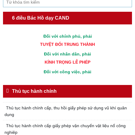
CẦN, KIỆM, LIÊM, CHÍNH
Đối với đồng sự, phải
6 điều Bác Hồ dạy CAND
THÂN ÁI GIÚP ĐỠ
Đối với chính phủ, phải
TUYỆT ĐỐI TRUNG THÀNH
Đối với nhân dân, phải
KÍNH TRỌNG LỄ PHÉP
Đối với công việc, phải
TẬN TỤY
Đối với địch, phải
Thủ tục hành chính
CƯƠNG QUYẾT, KHÔN KHÉO
Trích thư Chủ tịch Hồ Chí Minh
Thủ tục hành chính cấp, thu hồi giấy phép sử dụng vũ khí quân
gửi Công an Khu XII,
dụng
ngày 11 tháng 3 năm 1948.
Thủ tục hành chính cấp giấy phép vận chuyển vật liệu nổ công
nghiêp