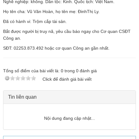
Nghề nghiệp: không. Dân tộc: Kinh. Quốc tịch: Việt Nam.
Họ tên cha: Vũ Văn Hoàn, họ tên mẹ: ĐinhThị Ly.
Đã có hành vi: Trộm cắp tài sản.
Bắt được người bị truy nã, yêu cầu báo ngay cho Cơ quan CSĐT
Công an.
SĐT: 02253.873.492 hoặc cơ quan Công an gần nhất.
Tổng số điểm của bài viết là:
0
trong
0
đánh giá
Click để đánh giá bài viết
Tin liên quan
Nội dung đang cập nhật...
TƯ CÁCH
NGƯỜI CÔNG AN CÁCH MỆNH LÀ:
Đối với tự mình, phải