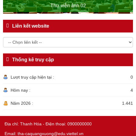
Thư viện ảnh 02
Liên kết website
Thống kê truy cập
Lượt truy cập hiện tại :
0
Hôm nay :
4
Năm 2026 :
1.441
Địa chỉ: Thanh Hóa - Điện thoại: 0900000000
Email: tha-caquangxuong@edu.viettel.vn