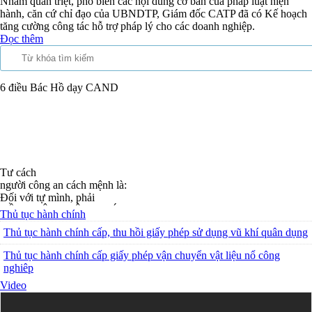
Nhằm quán triệt, phổ biến các nội dung cơ bản của pháp luật hiện
hành, căn cứ chỉ đạo của UBNDTP, Giám đốc CATP đã có Kế hoạch
tăng cường công tác hỗ trợ pháp lý cho các doanh nghiệp.
Đọc thêm
6 điều Bác Hồ dạy CAND
Tư cách
người công an cách mệnh là:
Đối với tự mình, phải
CẦN, KIỆM, LIÊM, CHÍNH
Thủ tục hành chính
Đối với đồng sự, phải
THÂN ÁI GIÚP ĐỠ
Thủ tục hành chính cấp, thu hồi giấy phép sử dụng vũ khí quân dụng
Đối với chính phủ, phải
TUYỆT ĐỐI TRUNG THÀNH
Thủ tục hành chính cấp giấy phép vận chuyển vật liệu nổ công
Đối với nhân dân, phải
nghiêp
KÍNH TRỌNG LỄ PHÉP
Video
Đối với công việc, phải
TẬN TỤY