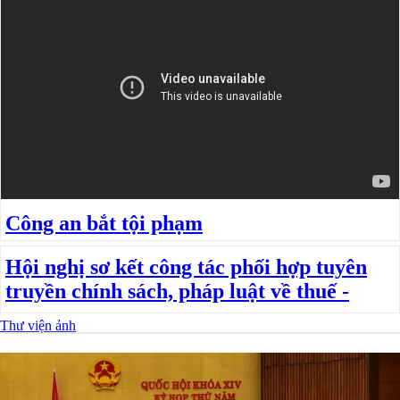
Đối với địch, phải
CƯƠNG QUYẾT, KHÔN KHÉO
Trích thư Chủ tịch Hồ Chí Minh
gửi Công an Khu XII,
ngày 11 tháng 3 năm 1948.
Công an bắt tội phạm
Hội nghị sơ kết công tác phối hợp tuyên
truyền chính sách, pháp luật về thuế -
Thư viện ảnh