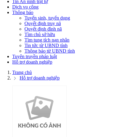
Tin An ninh trật tự
Dịch vụ công
Thông báo
Tuyển sinh, tuyển dụng
Quyết định truy nã
Quyết định đình nã
Tìm chủ sở hữu
Tìm tung tích nạn nhân
Tin tức từ UBND tỉnh
Thông báo từ UBND tỉnh
Tuyên truyền pháp luật
Hỗ trợ doanh nghiệp
Trang chủ
Hỗ trợ doanh nghiệp