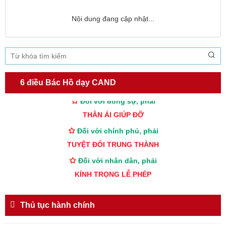
Nội dung đang cập nhật...
TƯ CÁCH
NGƯỜI CÔNG AN CÁCH MỆNH LÀ:
Đối với tự mình, phải
CẦN, KIỆM, LIÊM, CHÍNH
6 điều Bác Hồ dạy CAND
Đối với đồng sự, phải
THÂN ÁI GIÚP ĐỠ
Đối với chính phủ, phải
TUYỆT ĐỐI TRUNG THÀNH
Đối với nhân dân, phải
KÍNH TRỌNG LỄ PHÉP
Đối với công việc, phải
TẬN TỤY
Thủ tục hành chính
Đối với địch, phải
CƯƠNG QUYẾT, KHÔN KHÉO