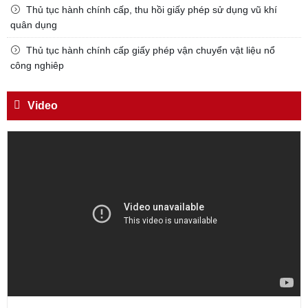
Thủ tục hành chính cấp, thu hồi giấy phép sử dụng vũ khí
Trích thư Chủ tịch Hồ Chí Minh
quân dụng
gửi Công an Khu XII,
ngày 11 tháng 3 năm 1948.
Thủ tục hành chính cấp giấy phép vận chuyển vật liệu nổ
công nghiêp
Video