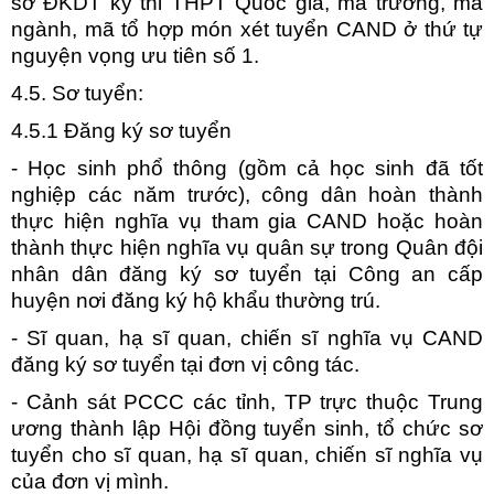
sơ ĐKDT kỳ thi THPT Quốc gia, mã trường, mã
ngành, mã tổ hợp món xét tuyển CAND ở thứ tự
nguyện vọng ưu tiên số 1.
4.5. Sơ tuyển:
4.5.1 Đăng ký sơ tuyển
- Học sinh phổ thông (gồm cả học sinh đã tốt
nghiệp các năm trước), công dân hoàn thành
thực hiện nghĩa vụ tham gia CAND hoặc hoàn
thành thực hiện nghĩa vụ quân sự trong Quân đội
nhân dân đăng ký sơ tuyển tại Công an cấp
huyện nơi đăng ký hộ khẩu thường trú.
- Sĩ quan, hạ sĩ quan, chiến sĩ nghĩa vụ CAND
đăng ký sơ tuyển tại đơn vị công tác.
- Cảnh sát PCCC các tỉnh, TP trực thuộc Trung
ương thành lập Hội đồng tuyển sinh, tổ chức sơ
tuyển cho sĩ quan, hạ sĩ quan, chiến sĩ nghĩa vụ
của đơn vị mình.