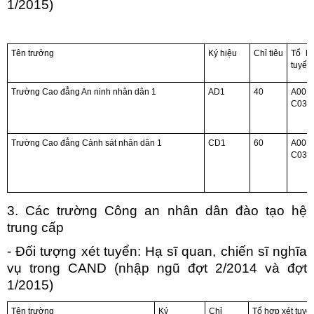
1/2015)
Tên trưởng
Ký hiệu
Chỉ tiêu
Tổ h
tuyển
Trường Cao đẳng An ninh nhân dân 1
AD1
40
A00,
C03. 
Trường Cao đẳng Cảnh sát nhân dân 1
CD1
60
A00,
C03, 
3. Các trường Công an nhân dân đào tạo hệ
trung cấp
- Đối tượng xét tuyển: Hạ sĩ quan, chiến sĩ nghĩa
vụ trong CAND (nhập ngũ đợt 2/2014 và đợt
1/2015)
Tên trường
Ký
Chỉ
Tổ hợp xét tuyể