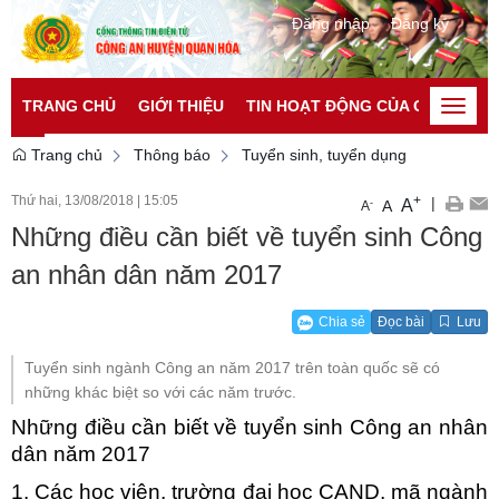
Đăng nhập
Đăng ký
TRANG CHỦ
GIỚI THIỆU
TIN HOẠT ĐỘNG CỦA CATP
TI
Toggle
naviga
Trang chủ
Thông báo
Tuyển sinh, tuyển dụng
Thứ hai, 13/08/2018
|
15:05
+
|
A
-
A
A
Những điều cần biết về tuyển sinh Công
an nhân dân năm 2017
Chia sẻ
Đọc bài
Lưu
Tuyển sinh ngành Công an năm 2017 trên toàn quốc sẽ có
những khác biệt so với các năm trước.
Những điều cần biết về tuyển sinh Công an nhân
dân năm 2017
1. Các học viện, trường đại học CAND, mã ngành