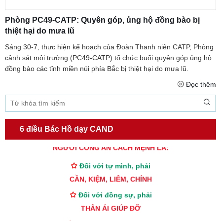
Phòng PC49-CATP: Quyên góp, ủng hộ đồng bào bị
thiệt hại do mưa lũ
Sáng 30-7, thực hiện kế hoạch của Đoàn Thanh niên CATP, Phòng
cảnh sát môi trường (PC49-CATP) tổ chức buổi quyên góp ủng hộ
đồng bào các tỉnh miền núi phía Bắc bị thiệt hại do mưa lũ.
Đọc thêm
6 điều Bác Hồ dạy CAND
TƯ CÁCH
NGƯỜI CÔNG AN CÁCH MỆNH LÀ:
Đối với tự mình, phải
CẦN, KIỆM, LIÊM, CHÍNH
Đối với đồng sự, phải
THÂN ÁI GIÚP ĐỠ
Đối với chính phủ, phải