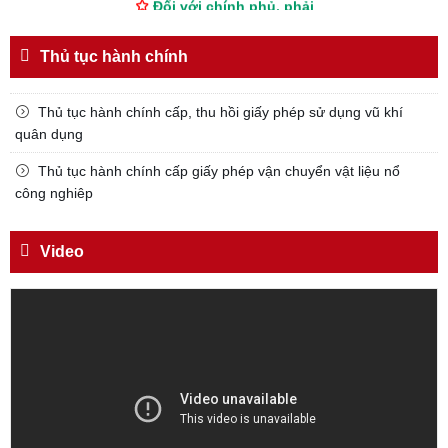
TUYỆT ĐỐI TRUNG THÀNH
Thủ tục hành chính
Đối với nhân dân, phải
KÍNH TRỌNG LỄ PHÉP
Thủ tục hành chính cấp, thu hồi giấy phép sử dụng vũ khí
Đối với công việc, phải
quân dụng
TẬN TỤY
Thủ tục hành chính cấp giấy phép vận chuyển vật liệu nổ
Đối với địch, phải
công nghiêp
CƯƠNG QUYẾT, KHÔN KHÉO
Trích thư Chủ tịch Hồ Chí Minh
Video
gửi Công an Khu XII,
ngày 11 tháng 3 năm 1948.