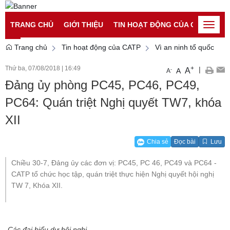
Đăng nhập
Đăng ký
TRANG CHỦ
GIỚI THIỆU
TIN HOẠT ĐỘNG CỦA CATP
TI
Toggle
naviga
Trang chủ
Tin hoạt động của CATP
Vì an ninh tổ quốc
Thứ ba, 07/08/2018
|
16:49
+
|
A
-
A
A
Đảng ủy phòng PC45, PC46, PC49,
PC64: Quán triệt Nghị quyết TW7, khóa
XII
Chia sẻ
Đọc bài
Lưu
Chiều 30-7, Đảng ủy các đơn vị: PC45, PC 46, PC49 và PC64 -
CATP tổ chức học tập, quán triệt thực hiện Nghị quyết hội nghị
TW 7, Khóa XII.
Các đại biểu dự hội nghị