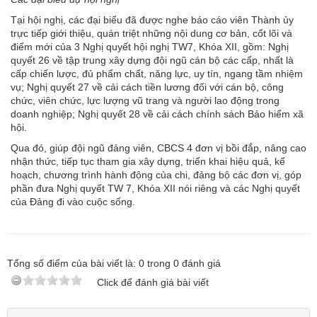
Tại hội nghị, các đại biểu đã được nghe báo cáo viên Thành ủy
trực tiếp giới thiệu, quán triệt những nội dung cơ bản, cốt lõi và
điểm mới của 3 Nghị quyết hội nghị TW7, Khóa XII, gồm: Nghị
quyết 26 về tập trung xây dựng đội ngũ cán bộ các cấp, nhất là
cấp chiến lược, đủ phẩm chất, năng lực, uy tín, ngang tầm nhiệm
vụ; Nghị quyết 27 về cải cách tiền lương đối với cán bộ, công
chức, viên chức, lực lượng vũ trang và người lao động trong
doanh nghiệp; Nghị quyết 28 về cải cách chính sách Bảo hiểm xã
hội.
Qua đó, giúp đội ngũ đảng viên, CBCS 4 đơn vị bồi đắp, nâng cao
nhận thức, tiếp tục tham gia xây dựng, triển khai hiệu quả, kế
hoạch, chương trình hành động của chi, đảng bộ các đơn vị, góp
phần đưa Nghị quyết TW 7, Khóa XII nói riêng và các Nghị quyết
của Đảng đi vào cuộc sống.
Tổng số điểm của bài viết là:
0
trong
0
đánh giá
Click để đánh giá bài viết