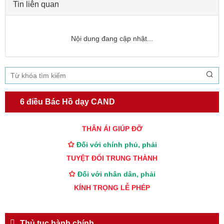
Tin liên quan
Nội dung đang cập nhật...
TƯ CÁCH
NGƯỜI CÔNG AN CÁCH MỆNH LÀ:
Đối với tự mình, phải
CẦN, KIỆM, LIÊM, CHÍNH
6 điều Bác Hồ dạy CAND
Đối với đồng sự, phải
THÂN ÁI GIÚP ĐỠ
Đối với chính phủ, phải
TUYỆT ĐỐI TRUNG THÀNH
Đối với nhân dân, phải
KÍNH TRỌNG LỄ PHÉP
Đối với công việc, phải
TẬN TỤY
Thủ tục hành chính