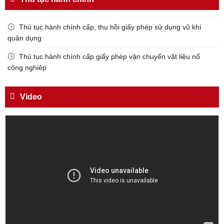
Đối với địch, phải
CƯƠNG QUYẾT, KHÔN KHÉO
Thủ tục hành chính cấp, thu hồi giấy phép sử dụng vũ khí
Trích thư Chủ tịch Hồ Chí Minh
quân dụng
gửi Công an Khu XII,
Thủ tục hành chính cấp giấy phép vận chuyển vật liệu nổ
ngày 11 tháng 3 năm 1948.
công nghiêp
Video