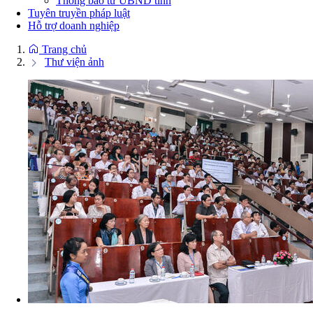
Thông báo từ UBND tỉnh
Tuyên truyền pháp luật
Hỗ trợ doanh nghiệp
Trang chủ
Thư viện ảnh