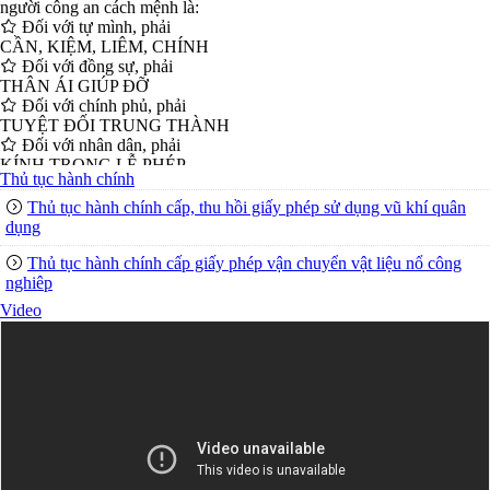
Đối với tự mình, phải
CẦN, KIỆM, LIÊM, CHÍNH
Đối với đồng sự, phải
THÂN ÁI GIÚP ĐỠ
Đối với chính phủ, phải
TUYỆT ĐỐI TRUNG THÀNH
Đối với nhân dân, phải
KÍNH TRỌNG LỄ PHÉP
Đối với công việc, phải
Thủ tục hành chính
TẬN TỤY
Thủ tục hành chính cấp, thu hồi giấy phép sử dụng vũ khí quân
Đối với địch, phải
dụng
CƯƠNG QUYẾT, KHÔN KHÉO
Trích thư Chủ tịch Hồ Chí Minh
Thủ tục hành chính cấp giấy phép vận chuyển vật liệu nổ công
gửi Công an Khu XII,
nghiêp
ngày 11 tháng 3 năm 1948.
Video