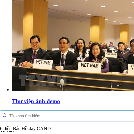
Thư viện ảnh demo
Tư cách
6 điều Bác Hồ dạy CAND
người công an cách mệnh là: