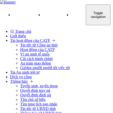
Đăng nhập
Đăng ký
Toggle
TRANG CHỦ
GIỚI THIỆU
TIN HOẠT ĐỘNG CỦ
navigation
Trang chủ
Giới thiệu
Tin hoạt động của CATP
Tin tức từ Công an tỉnh
Hoạt động của CATP
Vì an ninh tổ quốc
Cải cách hành chính
An toàn giao thông
Gương người người tốt việc tốt
Tin An ninh trật tự
Dịch vụ công
Thông báo
Tuyển sinh, tuyển dụng
Quyết định truy nã
Quyết định đình nã
Tìm chủ sở hữu
Tìm tung tích nạn nhân
Tin tức từ UBND tỉnh