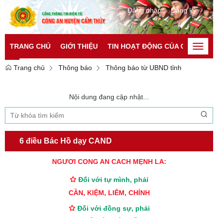
Đăng nhập
Đăng ký
TRANG CHỦ
GIỚI THIỆU
TIN HOẠT ĐỘNG CỦA CATP
TI
Toggle
naviga
Trang chủ
Thông báo
Thông báo từ UBND tỉnh
Nội dung đang cập nhật...
6 điều Bác Hồ dạy CAND
TƯ CÁCH
NGƯỜI CÔNG AN CÁCH MỆNH LÀ:
Đối với tự mình, phải
CẦN, KIỆM, LIÊM, CHÍNH
Đối với đồng sự, phải