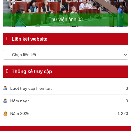
Thư viện ảnh 03
Liên kết website
Thống kê truy cập
Lượt truy cập hiện tại :
3
Hôm nay :
0
Năm 2026 :
1.220