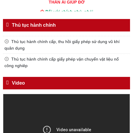
THÂN ÁI GIÚP ĐỠ
Đối với chính phủ, phải
TUYỆT ĐỐI TRUNG THÀNH
Thủ tục hành chính
Đối với nhân dân, phải
KÍNH TRỌNG LỄ PHÉP
Thủ tục hành chính cấp, thu hồi giấy phép sử dụng vũ khí
Đối với công việc, phải
quân dụng
TẬN TỤY
Thủ tục hành chính cấp giấy phép vận chuyển vật liệu nổ
Đối với địch, phải
công nghiêp
CƯƠNG QUYẾT, KHÔN KHÉO
Trích thư Chủ tịch Hồ Chí Minh
Video
gửi Công an Khu XII,
ngày 11 tháng 3 năm 1948.