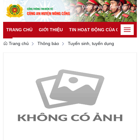
Đăng nhập
Đăng ký
TRANG CHỦ
GIỚI THIỆU
TIN HOẠT ĐỘNG CỦA CATP
TI
Toggle
naviga
Trang chủ
Thông báo
Tuyển sinh, tuyển dụng