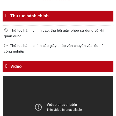
Đối với chính phủ, phải
TUYỆT ĐỐI TRUNG THÀNH
Thủ tục hành chính
Đối với nhân dân, phải
KÍNH TRỌNG LỄ PHÉP
Thủ tục hành chính cấp, thu hồi giấy phép sử dụng vũ khí
quân dụng
Đối với công việc, phải
TẬN TỤY
Thủ tục hành chính cấp giấy phép vận chuyển vật liệu nổ
công nghiêp
Đối với địch, phải
CƯƠNG QUYẾT, KHÔN KHÉO
Video
Trích thư Chủ tịch Hồ Chí Minh
gửi Công an Khu XII,
ngày 11 tháng 3 năm 1948.