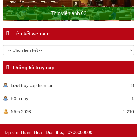
Thư viện ảnh 02
Liên kết website
Thống kê truy cập
Lượt truy cập hiện tại :
8
Hôm nay :
1
Năm 2026 :
1.210
Địa chỉ: Thanh Hóa - Điện thoại: 0900000000