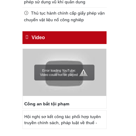
phép sử dụng vũ khí quân dụng
Đối với công việc, phải
TẬN TỤY
Thủ tục hành chính cấp giấy phép vận
chuyển vật liệu nổ công nghiêp
Đối với địch, phải
CƯƠNG QUYẾT, KHÔN KHÉO
Video
Trích thư Chủ tịch Hồ Chí Minh
gửi Công an Khu XII,
ngày 11 tháng 3 năm 1948.
Error loading YouTube:
Video could not be played
Công an bắt tội phạm
Hội nghị sơ kết công tác phối hợp tuyên
truyền chính sách, pháp luật về thuế -