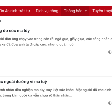
Tin An ninh trật tự
Dịch vụ công
Thông báo
Tuyên truy
n
g do sốc ma túy
Tuyển sinh, tuyển dụng
ời đàn ông chạy vào trong sân rồi ngã gục, giãy giụa, các công nhân
Quyết định truy nã
 xe đã đưa anh ta đi cấp cứu, nhưng quá muộn...
Quyết định đình nã
Tìm chủ sở hữu
Tìm tung tích nạn nhân
ục ngoài đường vì ma tuý
Tin tức từ UBND tỉnh
ệnh nhân đều nghiện ma túy, suy kiệt sức khỏe. Một người đã xác địn
Thông báo từ UBND tỉnh
, trong khi người kia vẫn chưa rõ thân nhân...