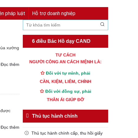
Đăng nhập
Đăng ký
ền pháp luật
Hỗ trợ doanh nghiệp
6 điều Bác Hồ dạy CAND
 của xưởng
TƯ CÁCH
NGƯỜI CÔNG AN CÁCH MỆNH LÀ:
Đọc thêm
Đối với tự mình, phải
CẦN, KIỆM, LIÊM, CHÍNH
Đối với đồng sự, phải
THÂN ÁI GIÚP ĐỠ
Đối với chính phủ, phải
h được
TUYỆT ĐỐI TRUNG THÀNH
Thủ tục hành chính
Đối với nhân dân, phải
Đọc thêm
KÍNH TRỌNG LỄ PHÉP
Thủ tục hành chính cấp, thu hồi giấy