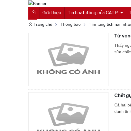
Giới thiệu
Tin hoạt động của CATP
Trang chủ
Thông báo
Tìm tung tích nạn nhâ
Tử von
Tin tức từ Công an tỉnh
Thấy ngư
Hoạt động của CATP
sửa chữa
Vì an ninh tổ quốc
Cải cách hành chính
An toàn giao thông
Chết g
Gương người người tốt việc tốt
Cả hai b
danh tính