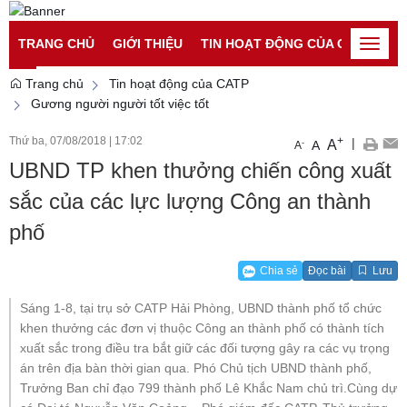
Đăng nhập
Đăng ký
TRANG CHỦ
GIỚI THIỆU
TIN HOẠT ĐỘNG CỦA CATP
TI
Toggle
naviga
Trang chủ
Tin hoạt động của CATP
Gương người người tốt việc tốt
Thứ ba, 07/08/2018
|
17:02
+
|
A
-
A
A
UBND TP khen thưởng chiến công xuất
sắc của các lực lượng Công an thành
phố
Chia sẻ
Đọc bài
Lưu
Sáng 1-8, tại trụ sở CATP Hải Phòng, UBND thành phố tổ chức
khen thưởng các đơn vị thuộc Công an thành phố có thành tích
xuất sắc trong điều tra bắt giữ các đối tượng gây ra các vụ trọng
án trên địa bàn thời gian qua. Phó Chủ tịch UBND thành phố,
Trưởng Ban chỉ đạo 799 thành phố Lê Khắc Nam chủ trì.Cùng dự