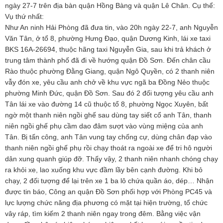
ngày 27-7 trên địa bàn quận Hồng Bàng và quận Lê Chân. Cụ thể:
Vụ thứ nhất:
Như An ninh Hải Phòng đã đưa tin, vào 20h ngày 22-7, anh Nguyễn
Văn Tân, ở tổ 8, phường Hưng Đạo, quận Dương Kinh, lái xe taxi
BKS 16A-26694, thuộc hãng taxi Nguyễn Gia, sau khi trả khách ở
trung tâm thành phố đã đi về hướng quận Đồ Sơn. Đến chân cầu
Rào thuộc phường Đằng Giang, quận Ngô Quyền, có 2 thanh niên
vẫy đón xe, yêu cầu anh chở về khu vực ngã ba Đồng Nẻo thuộc
phường Minh Đức, quận Đồ Sơn. Sau đó 2 đối tượng yêu cầu anh
Tân lái xe vào đường 14 cũ thuộc tổ 8, phường Ngọc Xuyên, bất
ngờ một thanh niên ngồi ghế sau dùng tay siết cổ anh Tân, thanh
niên ngồi ghế phụ cầm dao đâm sượt vào vùng miệng của anh
Tân. Bị tấn công, anh Tân vung tay chống cự, dùng chân đạp vào
thanh niên ngồi ghế phụ rồi chạy thoát ra ngoài xe để tri hô người
dân xung quanh giúp đỡ. Thấy vậy, 2 thanh niên nhanh chóng chạy
ra khỏi xe, lao xuống khu vực đầm lầy bên cạnh đường. Khi bỏ
chạy, 2 đối tượng để lại trên xe 1 ba lô chứa quần áo, dép… Nhận
được tin báo, Công an quận Đồ Sơn phối hợp với Phòng PC45 và
lực lượng chức năng địa phương có mặt tại hiện trường, tổ chức
vây ráp, tìm kiếm 2 thanh niên ngay trong đêm. Bằng việc vận