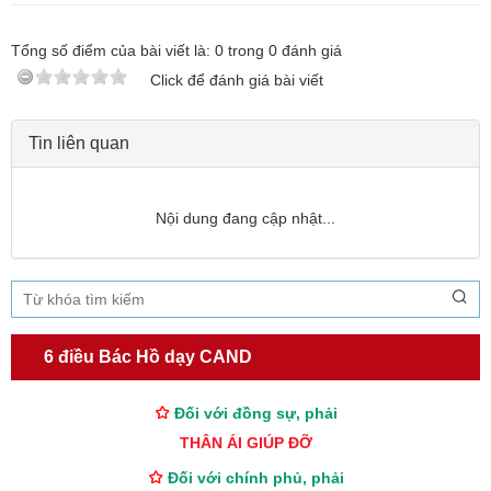
Tổng số điểm của bài viết là:
0
trong
0
đánh giá
Click để đánh giá bài viết
Tin liên quan
Nội dung đang cập nhật...
TƯ CÁCH
NGƯỜI CÔNG AN CÁCH MỆNH LÀ:
Đối với tự mình, phải
6 điều Bác Hồ dạy CAND
CẦN, KIỆM, LIÊM, CHÍNH
Đối với đồng sự, phải
THÂN ÁI GIÚP ĐỠ
Đối với chính phủ, phải