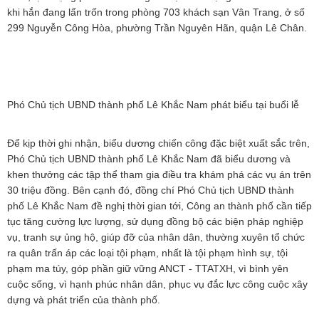
khi hắn đang lẩn trốn trong phòng 703 khách sạn Vân Trang, ở số
299 Nguyễn Công Hòa, phường Trần Nguyên Hãn, quận Lê Chân.
Phó Chủ tịch UBND thành phố Lê Khắc Nam phát biểu tại buổi lễ
Để kịp thời ghi nhận, biểu dương chiến công đặc biệt xuất sắc trên,
Phó Chủ tịch UBND thành phố Lê Khắc Nam đã biểu dương và
khen thưởng các tập thể tham gia điều tra khám phá các vụ án trên
30 triệu đồng. Bên cạnh đó, đồng chí Phó Chủ tịch UBND thành
phố Lê Khắc Nam đề nghị thời gian tới, Công an thành phố cần tiếp
tục tăng cường lực lượng, sử dụng đồng bộ các biện pháp nghiệp
vụ, tranh sự ủng hộ, giúp đỡ của nhân dân, thường xuyên tổ chức
ra quân trấn áp các loại tội phạm, nhất là tội phạm hình sự, tội
phạm ma túy, góp phần giữ vững ANCT - TTATXH, vì bình yên
cuộc sống, vì hạnh phúc nhân dân, phục vụ đắc lực công cuộc xây
dựng và phát triển của thành phố.