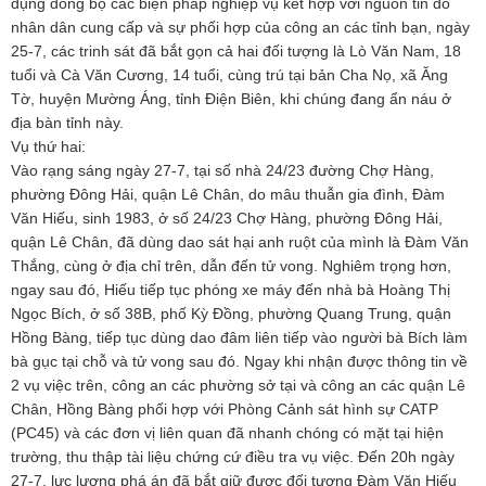
dụng đồng bộ các biện pháp nghiệp vụ kết hợp với nguồn tin do
nhân dân cung cấp và sự phối hợp của công an các tỉnh bạn, ngày
25-7, các trinh sát đã bắt gọn cả hai đối tượng là Lò Văn Nam, 18
tuổi và Cà Văn Cương, 14 tuổi, cùng trú tại bản Cha Nọ, xã Ăng
Tờ, huyện Mường Áng, tỉnh Điện Biên, khi chúng đang ẩn náu ở
địa bàn tỉnh này.
Vụ thứ hai:
Vào rạng sáng ngày 27-7, tại số nhà 24/23 đường Chợ Hàng,
phường Đông Hải, quận Lê Chân, do mâu thuẫn gia đình, Đàm
Văn Hiếu, sinh 1983, ở số 24/23 Chợ Hàng, phường Đông Hải,
quận Lê Chân, đã dùng dao sát hại anh ruột của mình là Đàm Văn
Thắng, cùng ở địa chỉ trên, dẫn đến tử vong. Nghiêm trọng hơn,
ngay sau đó, Hiếu tiếp tục phóng xe máy đến nhà bà Hoàng Thị
Ngọc Bích, ở số 38B, phố Kỳ Đồng, phường Quang Trung, quận
Hồng Bàng, tiếp tục dùng dao đâm liên tiếp vào người bà Bích làm
bà gục tại chỗ và tử vong sau đó. Ngay khi nhận được thông tin về
2 vụ việc trên, công an các phường sở tại và công an các quận Lê
Chân, Hồng Bàng phối hợp với Phòng Cảnh sát hình sự CATP
(PC45) và các đơn vị liên quan đã nhanh chóng có mặt tại hiện
trường, thu thập tài liệu chứng cứ điều tra vụ việc. Đến 20h ngày
27-7, lực lượng phá án đã bắt giữ được đối tượng Đàm Văn Hiếu