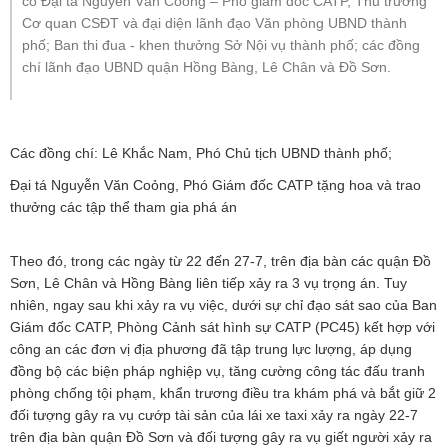
có Đại tá Nguyễn Văn Coỏng – Phó giám đốc CATP, Thủ trưởng
Cơ quan CSĐT và đại diện lãnh đạo Văn phòng UBND thành
phố; Ban thi đua - khen thưởng Sở Nội vụ thành phố; các đồng
chí lãnh đạo UBND quận Hồng Bàng, Lê Chân và Đồ Sơn.
Các đồng chí: Lê Khắc Nam, Phó Chủ tịch UBND thành phố;
Đại tá Nguyễn Văn Coỏng, Phó Giám đốc CATP tặng hoa và trao
thưởng các tập thể tham gia phá án
Theo đó, trong các ngày từ 22 đến 27-7, trên địa bàn các quận Đồ
Sơn, Lê Chân và Hồng Bàng liên tiếp xảy ra 3 vụ trọng án. Tuy
nhiên, ngay sau khi xảy ra vụ việc, dưới sự chỉ đạo sát sao của Ban
Giám đốc CATP, Phòng Cảnh sát hình sự CATP (PC45) kết hợp với
công an các đơn vị địa phương đã tập trung lực lượng, áp dụng
đồng bộ các biện pháp nghiệp vụ, tăng cường công tác đấu tranh
phòng chống tội phạm, khẩn trương điều tra khám phá và bắt giữ 2
đối tượng gây ra vụ cướp tài sản của lái xe taxi xảy ra ngày 22-7
trên địa bàn quận Đồ Sơn và đối tượng gây ra vụ giết người xảy ra