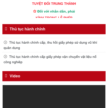
TUYỆT ĐỐI TRUNG THÀNH
Đối với nhân dân, phải
KÍNH TRỌNG LỄ PHÉP
Đối với công việc, phải
Thủ tục hành chính
TẬN TỤY
Đối với địch, phải
Thủ tục hành chính cấp, thu hồi giấy phép sử dụng vũ khí
CƯƠNG QUYẾT, KHÔN KHÉO
quân dụng
Trích thư Chủ tịch Hồ Chí Minh
Thủ tục hành chính cấp giấy phép vận chuyển vật liệu nổ
gửi Công an Khu XII,
công nghiêp
ngày 11 tháng 3 năm 1948.
Video