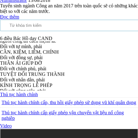
Administrator
13/08/2018
Tuyển sinh ngành Công an năm 2017 trên toàn quốc sẽ có những khác
biệt so với các năm trước.
Đọc thêm
Tư cách
người công an cách mệnh là:
6 điều Bác Hồ dạy CAND
Đối với tự mình, phải
CẦN, KIỆM, LIÊM, CHÍNH
Đối với đồng sự, phải
THÂN ÁI GIÚP ĐỠ
Đối với chính phủ, phải
TUYỆT ĐỐI TRUNG THÀNH
Đối với nhân dân, phải
KÍNH TRỌNG LỄ PHÉP
Đối với công việc, phải
TẬN TỤY
Thủ tục hành chính
Đối với địch, phải
Thủ tục hành chính cấp, thu hồi giấy phép sử dụng vũ khí quân dụng
CƯƠNG QUYẾT, KHÔN KHÉO
Trích thư Chủ tịch Hồ Chí Minh
Thủ tục hành chính cấp giấy phép vận chuyển vật liệu nổ công
gửi Công an Khu XII,
nghiêp
ngày 11 tháng 3 năm 1948.
Video