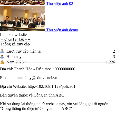
Thư viện ảnh 02
Thư viện ảnh demo
Liên kết website
Thống kê truy cập
Lượt truy cập hiện tại :
2
Hôm nay :
3
Năm 2026 :
1.226
Địa chỉ: Thanh Hóa - Điện thoại: 0900000000
Email: tha-camthuy@edu.viettel.vn
Địa chỉ Website: http://192.168.1.129/police01
Bản quyền thuộc về Công an tỉnh ABC
Khi sử dụng lại thông tin từ website này, xin vui lòng ghi rõ nguồn
“Cổng thông tin điện tử Công an tỉnh ABC”