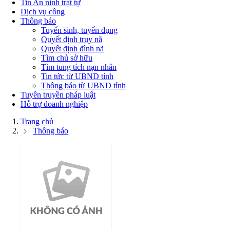
Tin An ninh trật tự
Dịch vụ công
Thông báo
Tuyển sinh, tuyển dụng
Quyết định truy nã
Quyết định đình nã
Tìm chủ sở hữu
Tìm tung tích nạn nhân
Tin tức từ UBND tỉnh
Thông báo từ UBND tỉnh
Tuyên truyền pháp luật
Hỗ trợ doanh nghiệp
Trang chủ
Thông báo