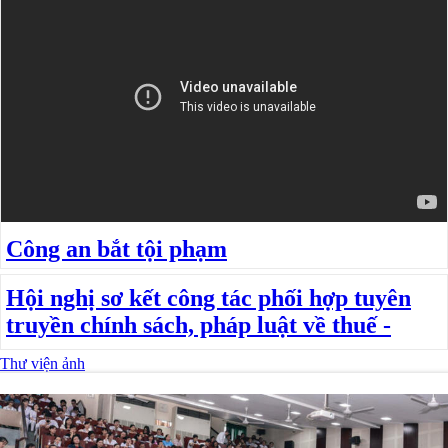
Công an bắt tội phạm
Hội nghị sơ kết công tác phối hợp tuyên
truyền chính sách, pháp luật về thuế -
Thư viện ảnh