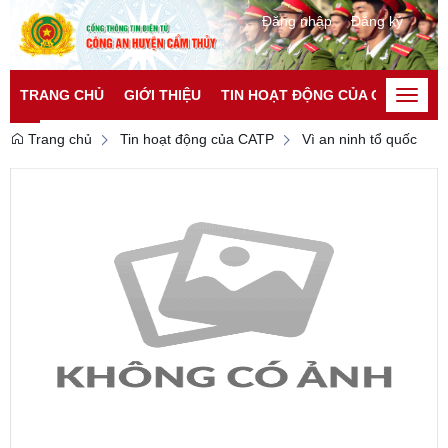
Đăng nhập
Đăng ký
TRANG CHỦ
GIỚI THIỆU
TIN HOẠT ĐỘNG CỦA CATP
TI
Toggle
naviga
Trang chủ
Tin hoạt động của CATP
Vì an ninh tổ quốc