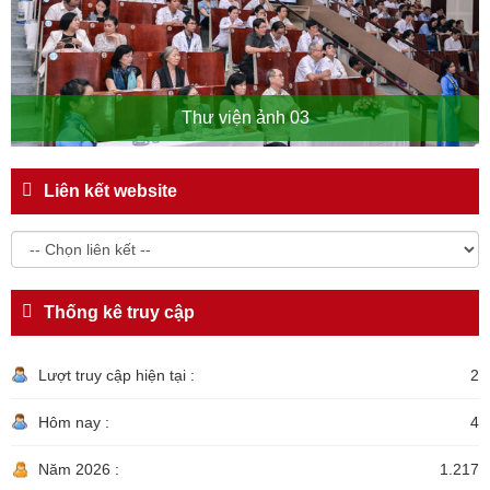
Thư viện ảnh 03
Liên kết website
Thống kê truy cập
Lượt truy cập hiện tại :
2
Hôm nay :
4
Năm 2026 :
1.217