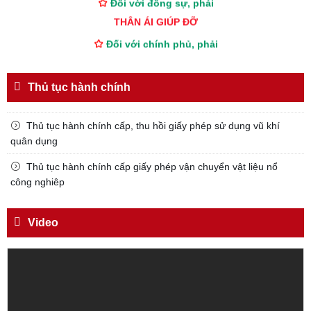
THÂN ÁI GIÚP ĐỠ
Đối với chính phủ, phải
TUYỆT ĐỐI TRUNG THÀNH
Đối với nhân dân, phải
Thủ tục hành chính
KÍNH TRỌNG LỄ PHÉP
Đối với công việc, phải
Thủ tục hành chính cấp, thu hồi giấy phép sử dụng vũ khí
TẬN TỤY
quân dụng
Đối với địch, phải
Thủ tục hành chính cấp giấy phép vận chuyển vật liệu nổ
CƯƠNG QUYẾT, KHÔN KHÉO
công nghiêp
Trích thư Chủ tịch Hồ Chí Minh
gửi Công an Khu XII,
Video
ngày 11 tháng 3 năm 1948.