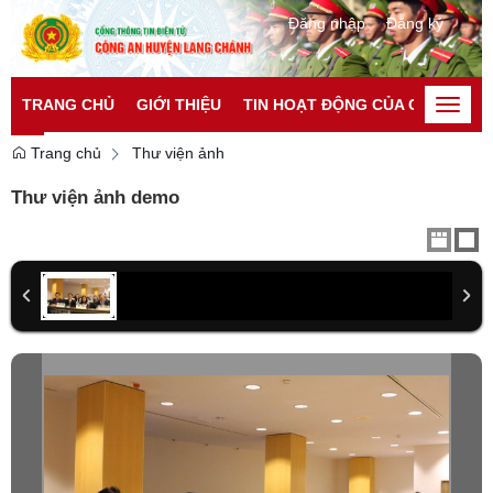
Đăng nhập
Đăng ký
TRANG CHỦ
GIỚI THIỆU
TIN HOẠT ĐỘNG CỦA CATP
TI
Toggle
naviga
Trang chủ
Thư viện ảnh
Thư viện ảnh demo