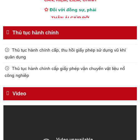
Đối với đồng sự, phải
THÂN ÁI GIÚP ĐỠ
Đối với chính phủ, phải
Thủ tục hành chính
TUYỆT ĐỐI TRUNG THÀNH
Đối với nhân dân, phải
Thủ tục hành chính cấp, thu hồi giấy phép sử dụng vũ khí
KÍNH TRỌNG LỄ PHÉP
quân dụng
Đối với công việc, phải
Thủ tục hành chính cấp giấy phép vận chuyển vật liệu nổ
TẬN TỤY
công nghiêp
Đối với địch, phải
CƯƠNG QUYẾT, KHÔN KHÉO
Video
Trích thư Chủ tịch Hồ Chí Minh
gửi Công an Khu XII,
ngày 11 tháng 3 năm 1948.