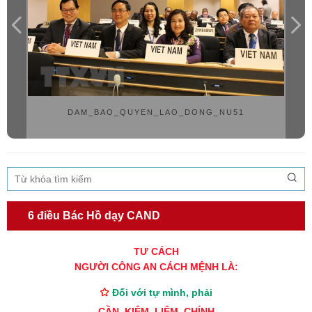
DAM_BAO_QUYEN_LAO_DONG_NU51
6 điều Bác Hồ dạy CAND
TƯ CÁCH
NGƯỜI CÔNG AN CÁCH MỆNH LÀ:
Đối với tự mình, phải
CẦN, KIỆM, LIÊM, CHÍNH