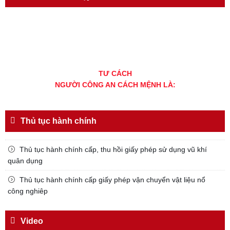
TƯ CÁCH
NGƯỜI CÔNG AN CÁCH MỆNH LÀ:
Đối với tự mình, phải
CẦN, KIỆM, LIÊM, CHÍNH
Thủ tục hành chính
Đối với đồng sự, phải
THÂN ÁI GIÚP ĐỠ
Thủ tục hành chính cấp, thu hồi giấy phép sử dụng vũ khí
Đối với chính phủ, phải
quân dụng
TUYỆT ĐỐI TRUNG THÀNH
Thủ tục hành chính cấp giấy phép vận chuyển vật liệu nổ
Đối với nhân dân, phải
công nghiêp
KÍNH TRỌNG LỄ PHÉP
Video
Đối với công việc, phải