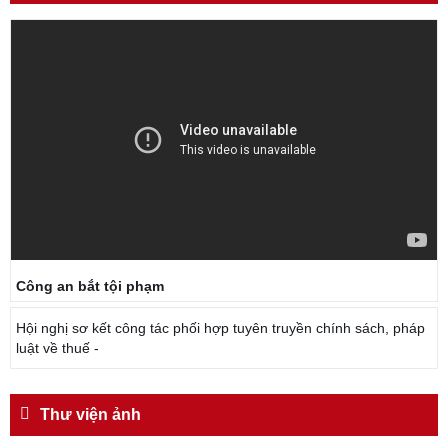
TẬN TỤY
Đối với địch, phải
CƯƠNG QUYẾT, KHÔN KHÉO
Trích thư Chủ tịch Hồ Chí Minh
gửi Công an Khu XII,
ngày 11 tháng 3 năm 1948.
Công an bắt tội phạm
Hội nghị sơ kết công tác phối hợp tuyên truyền chính sách, pháp
luật về thuế -
Thư viện ảnh