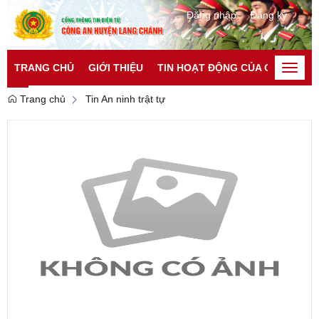
Đăng nhập
Đăng ký
TRANG CHỦ
GIỚI THIỆU
TIN HOẠT ĐỘNG CỦA CATP
TI
Toggle
naviga
Trang chủ
Tin An ninh trật tự