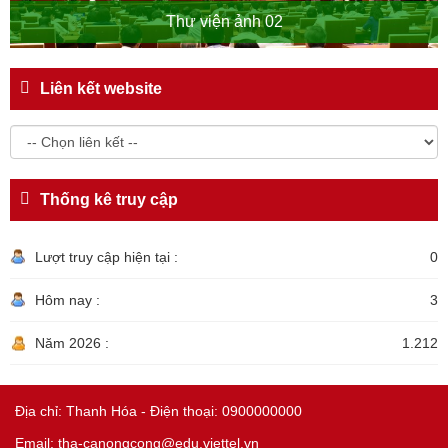
Thư viện ảnh 02
Liên kết website
Thống kê truy cập
Lượt truy cập hiện tại :
0
Hôm nay :
3
Năm 2026 :
1.212
Địa chỉ: Thanh Hóa - Điện thoại: 0900000000
Email: tha-canongcong@edu.viettel.vn