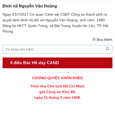
CẦN, KIỆM, LIÊM, CHÍNH
Đình nã Nguyễn Văn Hoàng
Đối với đồng sự, phải
Ngày 03/7/2017 Cơ quan Cảnh sát CSĐT Công an thành phố ra
THÂN ÁI GIÚP ĐỠ
quyết định đình nã đối với Nguyễn Văn Hoàng, sinh năm: 1980.
Đối với chính phủ, phải
Đăng ký HKTT: Quán Trang, xã Bát Trang, huyện An Lão, TP. Hải
TUYỆT ĐỐI TRUNG THÀNH
Phòng.
Đối với nhân dân, phải
Đọc thêm
KÍNH TRỌNG LỄ PHÉP
Đối với công việc, phải
TẬN TỤY
6 điều Bác Hồ dạy CAND
Đối với địch, phải
CƯƠNG QUYẾT, KHÔN KHÉO
Trích thư Chủ tịch Hồ Chí Minh
gửi Công an Khu XII,
ngày 11 tháng 3 năm 1948.