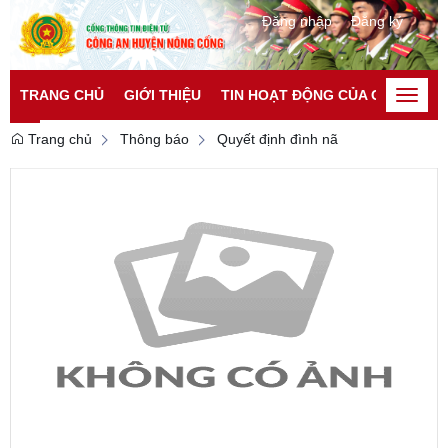
Đăng nhập
Đăng ký
TRANG CHỦ
GIỚI THIỆU
TIN HOẠT ĐỘNG CỦA CATP
TI
Toggle
naviga
Trang chủ
Thông báo
Quyết định đình nã