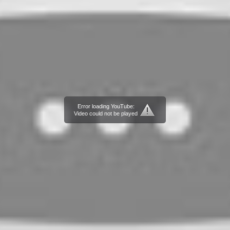
Error loading YouTube:
Video could not be played