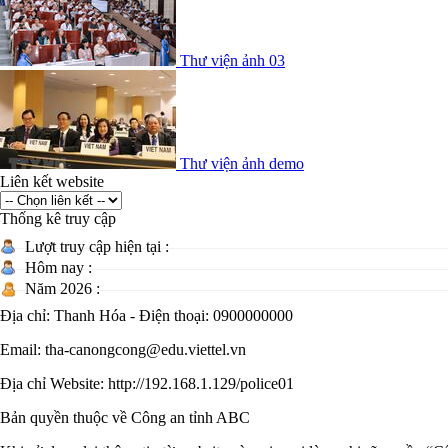
Thư viện ảnh 03
Thư viện ảnh demo
Liên kết website
Thống kê truy cập
Lượt truy cập hiện tại :
Hôm nay :
Năm 2026 :
Địa chỉ: Thanh Hóa - Điện thoại: 0900000000
Email: tha-canongcong@edu.viettel.vn
Địa chỉ Website: http://192.168.1.129/police01
Bản quyền thuộc về Công an tỉnh ABC