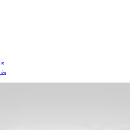
ụng
hiêp