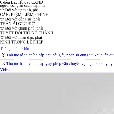
người công an cách mệnh là:
6 điều Bác Hồ dạy CAND
Đối với tự mình, phải
CẦN, KIỆM, LIÊM, CHÍNH
Đối với đồng sự, phải
THÂN ÁI GIÚP ĐỠ
Đối với chính phủ, phải
TUYỆT ĐỐI TRUNG THÀNH
Đối với nhân dân, phải
KÍNH TRỌNG LỄ PHÉP
Đối với công việc, phải
TẬN TỤY
Thủ tục hành chính
Đối với địch, phải
Thủ tục hành chính cấp, thu hồi giấy phép sử dụng vũ khí quân d
CƯƠNG QUYẾT, KHÔN KHÉO
Trích thư Chủ tịch Hồ Chí Minh
Thủ tục hành chính cấp giấy phép vận chuyển vật liệu nổ công ng
gửi Công an Khu XII,
ngày 11 tháng 3 năm 1948.
Video