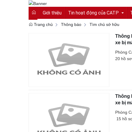
Giới thiệu
Tin hoạt động của CATP
Trang chủ
Thông báo
Tìm chủ sở hữu
Thông b
Tin tức từ Công an tỉnh
xe bị m
Hoạt động của CATP
Phòng Cả
20 hồ sơ
Vì an ninh tổ quốc
Cải cách hành chính
An toàn giao thông
Thông b
Gương người người tốt việc tốt
xe bị m
Phòng Cả
15 hồ sơ