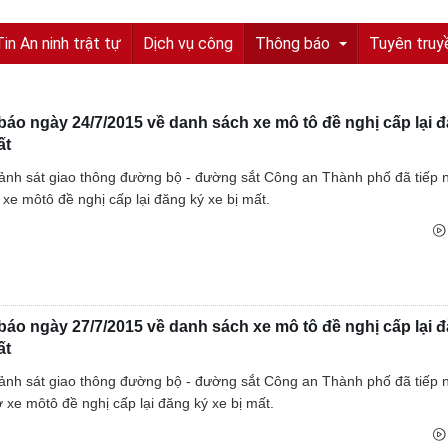
Tin An ninh trật tự
Dịch vụ công
Thông báo
Tuyên truy
áo ngày 24/7/2015 về danh sách xe mô tô đề nghị cấp lại 
Tuyển sinh, tuyển dụng
ất
Quyết định truy nã
nh sát giao thông đường bộ - đường sắt Công an Thành phố đã tiếp
 xe môtô đề nghị cấp lại đăng ký xe bị mất.
Quyết định đình nã
Tìm chủ sở hữu
Tìm tung tích nạn nhân
áo ngày 27/7/2015 về danh sách xe mô tô đề nghị cấp lại 
Tin tức từ UBND tỉnh
ất
Thông báo từ UBND tỉnh
nh sát giao thông đường bộ - đường sắt Công an Thành phố đã tiếp 
 xe môtô đề nghị cấp lại đăng ký xe bị mất.