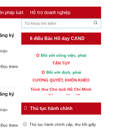
Đối với đồng sự, phải
Đăng nhập
Đăng ký
THÂN ÁI GIÚP ĐỠ
ền pháp luật
Hỗ trợ doanh nghiệp
Đối với chính phủ, phải
TUYỆT ĐỐI TRUNG THÀNH
đăng ký
Đối với nhân dân, phải
6 điều Bác Hồ dạy CAND
KÍNH TRỌNG LỄ PHÉP
 nhận
Đối với công việc, phải
TẬN TỤY
Đọc thêm
Đối với địch, phải
CƯƠNG QUYẾT, KHÔN KHÉO
Trích thư Chủ tịch Hồ Chí Minh
gửi Công an Khu XII,
đăng ký
ngày 11 tháng 3 năm 1948.
Thủ tục hành chính
nhận
Thủ tục hành chính cấp, thu hồi giấy
Đọc thêm