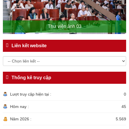
Thư viện ảnh 03
Liên kết website
Thống kê truy cập
Lượt truy cập hiện tại :
0
Hôm nay :
45
Năm 2026 :
5.569