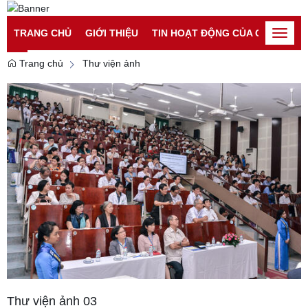
Đăng nhập
Đăng ký
TRANG CHỦ
GIỚI THIỆU
TIN HOẠT ĐỘNG CỦA CATP
TI
Toggle
naviga
Trang chủ
Thư viện ảnh
Thư viện ảnh 03