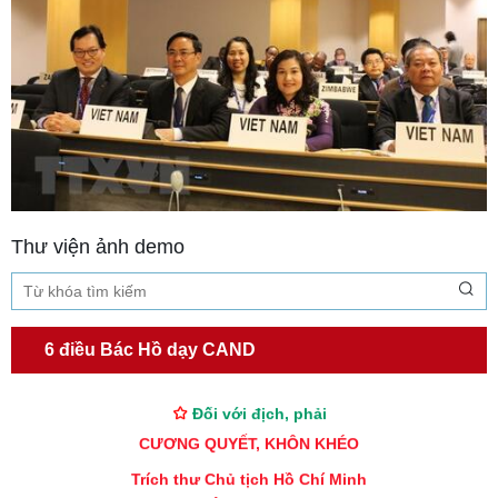
TƯ CÁCH
NGƯỜI CÔNG AN CÁCH MỆNH LÀ:
Đối với tự mình, phải
CẦN, KIỆM, LIÊM, CHÍNH
Đối với đồng sự, phải
THÂN ÁI GIÚP ĐỠ
Đối với chính phủ, phải
TUYỆT ĐỐI TRUNG THÀNH
Thư viện ảnh demo
Đối với nhân dân, phải
KÍNH TRỌNG LỄ PHÉP
Đối với công việc, phải
6 điều Bác Hồ dạy CAND
TẬN TỤY
Đối với địch, phải
CƯƠNG QUYẾT, KHÔN KHÉO
Trích thư Chủ tịch Hồ Chí Minh
gửi Công an Khu XII,