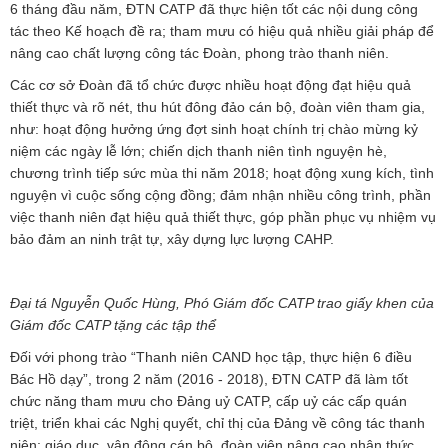
6 tháng đầu năm, ĐTN CATP đã thực hiện tốt các nội dung công
tác theo Kế hoạch đề ra; tham mưu có hiệu quả nhiều giải pháp để
nâng cao chất lượng công tác Đoàn, phong trào thanh niên.
Các cơ sở Đoàn đã tổ chức được nhiều hoạt động đạt hiệu quả
thiết thực và rõ nét, thu hút đông đảo cán bộ, đoàn viên tham gia,
như: hoạt động hưởng ứng đợt sinh hoạt chính trị chào mừng kỷ
niệm các ngày lễ lớn; chiến dịch thanh niên tình nguyện hè,
chương trình tiếp sức mùa thi năm 2018; hoạt động xung kích, tình
nguyện vì cuộc sống cộng đồng; đảm nhận nhiều công trình, phần
việc thanh niên đạt hiệu quả thiết thực, góp phần phục vụ nhiệm vụ
bảo đảm an ninh trật tự, xây dựng lực lượng CAHP.
Đại tá Nguyễn Quốc Hùng, Phó Giám đốc CATP trao giấy khen của
Giám đốc CATP tặng các tập thể
Đối với phong trào “Thanh niên CAND học tập, thực hiện 6 điều
Bác Hồ dạy”, trong 2 năm (2016 - 2018), ĐTN CATP đã làm tốt
chức năng tham mưu cho Đảng uỷ CATP, cấp uỷ các cấp quán
triệt, triển khai các Nghị quyết, chỉ thị của Đảng về công tác thanh
niên; giáo dục, vận động cán bộ, đoàn viên nâng cao nhận thức