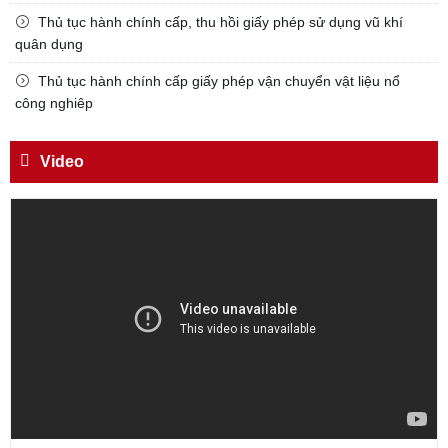
Đối với địch, phải
Thủ tục hành chính cấp, thu hồi giấy phép sử dụng vũ khí
CƯƠNG QUYẾT, KHÔN KHÉO
quân dụng
Trích thư Chủ tịch Hồ Chí Minh
Thủ tục hành chính cấp giấy phép vận chuyển vật liệu nổ
gửi Công an Khu XII,
công nghiêp
ngày 11 tháng 3 năm 1948.
Video