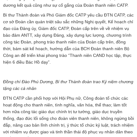
dương kết quả cũng như sự cố gắng của Đoàn thanh niên CATP.
Bí thư Thành đoàn và Phó Giám đốc CATP yêu cầu ĐTN CATP, các
cơ sở Đoàn cần quán triệt sâu sắc những Nghị quyết, Kế hoạch chỉ
đạo của Đảng ủy, Giám đốc CATP, Đoàn cấp trên về về nhiệm vụ
bảo đảm ANTT, xây dựng Đảng, xây dựng lực lượng, chương trình
công tác Đoàn, phong trào thanh niên của Đoàn cấp trên, đồng
thời, bám sát kế hoạch, hướng dẫn của BCH Đoàn thanh niên Bộ
Công an để triển khai phong trào “Thanh niên CAND học tập, thực
hiện 6 điều Bác Hồ dạy”.
Đồng chí Đào Phú Dương, Bí thư Thành đoàn trao Kỷ niệm chương
tặng các cá nhân
ĐTN CATP cần phối hợp với Hội Phụ nữ, Công đoàn tổ chức các
hoạt động cho thanh niên, tình nghĩa, văn hóa, thể thao; làm tốt
hơn nữa công tác giáo dục chính trị tư tưởng, giáo dục truyền
thống, đạo đức lối sống cho đoàn viên thanh niên, không ngừng bồi
đắp, nâng cao bản lĩnh chính trị, ý thức tổ chức kỷ luật, trách nhiệm
với nhiệm vụ được giao và tinh thần thái độ phục vụ nhân dân theo