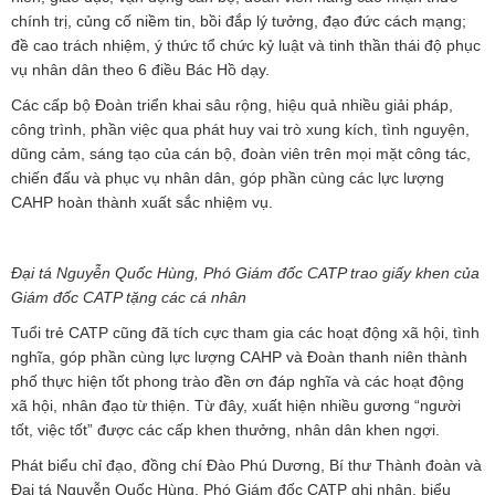
chính trị, củng cố niềm tin, bồi đắp lý tưởng, đạo đức cách mạng;
đề cao trách nhiệm, ý thức tổ chức kỷ luật và tinh thần thái độ phục
vụ nhân dân theo 6 điều Bác Hồ dạy.
Các cấp bộ Đoàn triển khai sâu rộng, hiệu quả nhiều giải pháp,
công trình, phần việc qua phát huy vai trò xung kích, tình nguyện,
dũng cảm, sáng tạo của cán bộ, đoàn viên trên mọi mặt công tác,
chiến đấu và phục vụ nhân dân, góp phần cùng các lực lượng
CAHP hoàn thành xuất sắc nhiệm vụ.
Đại tá Nguyễn Quốc Hùng, Phó Giám đốc CATP trao giấy khen của
Giám đốc CATP tặng các cá nhân
Tuổi trẻ CATP cũng đã tích cực tham gia các hoạt động xã hội, tình
nghĩa, góp phần cùng lực lượng CAHP và Đoàn thanh niên thành
phố thực hiện tốt phong trào đền ơn đáp nghĩa và các hoạt động
xã hội, nhân đạo từ thiện. Từ đây, xuất hiện nhiều gương “người
tốt, việc tốt” được các cấp khen thưởng, nhân dân khen ngợi.
Phát biểu chỉ đạo, đồng chí Đào Phú Dương, Bí thư Thành đoàn và
Đại tá Nguyễn Quốc Hùng, Phó Giám đốc CATP ghi nhận, biểu