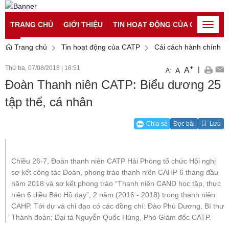
Đăng nhập
Đăng ký
TRANG CHỦ
GIỚI THIỆU
TIN HOẠT ĐỘNG CỦA CATP
TI
Toggle
naviga
Trang chủ
Tin hoạt động của CATP
Cải cách hành chính
Thứ ba, 07/08/2018
|
16:51
+
|
A
-
A
A
Đoàn Thanh niên CATP: Biểu dương 25
tập thể, cá nhân
Chia sẻ
Đọc bài
Lưu
Chiều 26-7, Đoàn thanh niên CATP Hải Phòng tổ chức Hội nghị
sơ kết công tác Đoàn, phong trào thanh niên CAHP 6 tháng đầu
năm 2018 và sơ kết phong trào “Thanh niên CAND học tập, thực
hiện 6 điều Bác Hồ dạy”, 2 năm (2016 - 2018) trong thanh niên
CAHP. Tới dự và chỉ đạo có các đồng chí: Đào Phú Dương, Bí thư
Thành đoàn; Đại tá Nguyễn Quốc Hùng, Phó Giám đốc CATP.