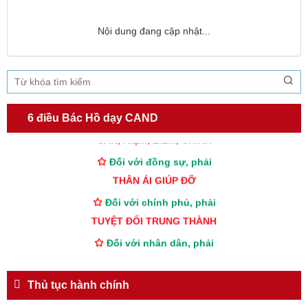
Nội dung đang cập nhật...
TƯ CÁCH
NGƯỜI CÔNG AN CÁCH MỆNH LÀ:
Đối với tự mình, phải
6 điều Bác Hồ dạy CAND
CẦN, KIỆM, LIÊM, CHÍNH
Đối với đồng sự, phải
THÂN ÁI GIÚP ĐỠ
Đối với chính phủ, phải
TUYỆT ĐỐI TRUNG THÀNH
Đối với nhân dân, phải
KÍNH TRỌNG LỄ PHÉP
Đối với công việc, phải
Thủ tục hành chính
TẬN TỤY