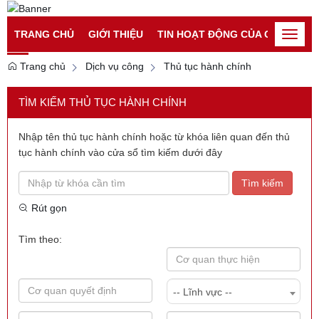
Đăng nhập
Đăng ký
TRANG CHỦ
GIỚI THIỆU
TIN HOẠT ĐỘNG CỦA CATP
TI
Toggle
naviga
Trang chủ
Dịch vụ công
Thủ tục hành chính
TÌM KIẾM THỦ TỤC HÀNH CHÍNH
Nhập tên thủ tục hành chính hoặc từ khóa liên quan đến thủ
tục hành chính vào cửa sổ tìm kiếm dưới đây
Tìm kiếm
Rút gọn
Tìm theo:
-- Lĩnh vực --