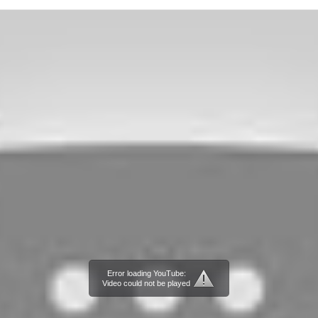
Error loading YouTube:
Video could not be played