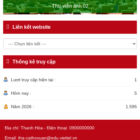
Thư viện ảnh 02
Liên kết website
Thống kê truy cập
Lượt truy cập hiện tại :
1
Hôm nay :
5
Năm 2026 :
1.595
Địa chỉ: Thanh Hóa - Điện thoại: 0900000000
Email: tha-cathoxuan@edu.viettel.vn