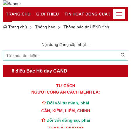
Đăng nhập
Đăng ký
TRANG CHỦ
GIỚI THIỆU
TIN HOẠT ĐỘNG CỦA CATP
TI
Toggle
naviga
Trang chủ
Thông báo
Thông báo từ UBND tỉnh
Nội dung đang cập nhật...
6 điều Bác Hồ dạy CAND
TƯ CÁCH
NGƯỜI CÔNG AN CÁCH MỆNH LÀ:
Đối với tự mình, phải
CẦN, KIỆM, LIÊM, CHÍNH
Đối với đồng sự, phải
THÂN ÁI GIÚP ĐỠ