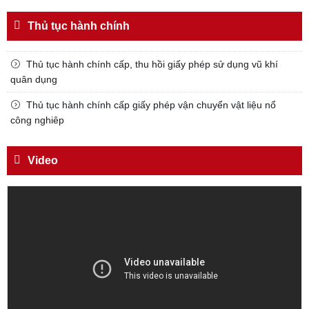
Đối với chính phủ, phải
Thủ tục hành chính
TUYỆT ĐỐI TRUNG THÀNH
Đối với nhân dân, phải
Thủ tục hành chính cấp, thu hồi giấy phép sử dụng vũ khí
KÍNH TRỌNG LỄ PHÉP
quân dụng
Đối với công việc, phải
Thủ tục hành chính cấp giấy phép vận chuyển vật liệu nổ
TẬN TỤY
công nghiêp
Đối với địch, phải
CƯƠNG QUYẾT, KHÔN KHÉO
Video
Trích thư Chủ tịch Hồ Chí Minh
gửi Công an Khu XII,
ngày 11 tháng 3 năm 1948.