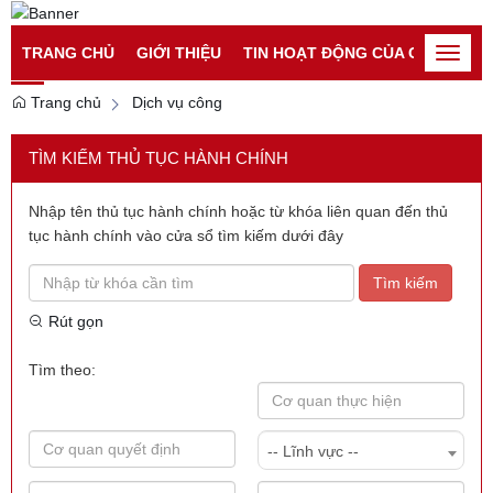
Đăng nhập
Đăng ký
TRANG CHỦ
GIỚI THIỆU
TIN HOẠT ĐỘNG CỦA CATP
TI
Toggle
naviga
Trang chủ
Dịch vụ công
TÌM KIẾM THỦ TỤC HÀNH CHÍNH
Nhập tên thủ tục hành chính hoặc từ khóa liên quan đến thủ
tục hành chính vào cửa sổ tìm kiếm dưới đây
Tìm kiếm
Rút gọn
Tìm theo:
-- Lĩnh vực --