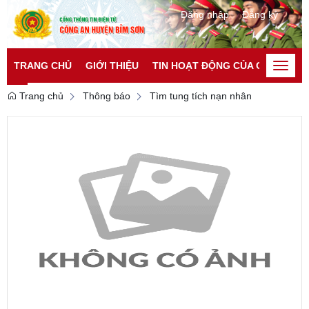
Đăng nhập
Đăng ký
TRANG CHỦ
GIỚI THIỆU
TIN HOẠT ĐỘNG CỦA CATP
TI
Toggle
naviga
Trang chủ
Thông báo
Tìm tung tích nạn nhân