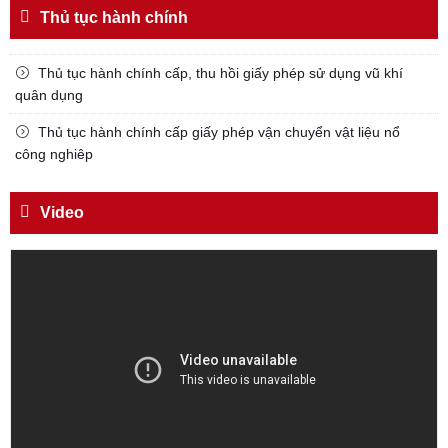
TUYỆT ĐỐI TRUNG THÀNH
Thủ tục hành chính
Đối với nhân dân, phải
KÍNH TRỌNG LỄ PHÉP
Thủ tục hành chính cấp, thu hồi giấy phép sử dụng vũ khí
quân dụng
Đối với công việc, phải
TẬN TỤY
Thủ tục hành chính cấp giấy phép vận chuyển vật liệu nổ
công nghiêp
Đối với địch, phải
CƯƠNG QUYẾT, KHÔN KHÉO
Video
Trích thư Chủ tịch Hồ Chí Minh
gửi Công an Khu XII,
ngày 11 tháng 3 năm 1948.