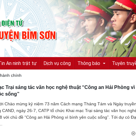
Tin An ninh trật tự
Dịch vụ công
Thông báo
Tuyên truy
 hành chính
c Trại sáng tác văn học nghệ thuật “Công an Hải Phòng vì
Tuyển sinh, tuyển dụng
ộc sống”
Quyết định truy nã
ới Chào mừng kỷ niệm 73 năm Cách mạng Tháng Tám và Ngày truyền
g CAND, ngày 26-7, CATP tổ chức Khai mạc Trại sáng tác văn học nghệ
Quyết định đình nã
 với chủ đề “Công an Hải Phòng vì bình yên cuộc sống”. Tới dự có Đạ
..
Tìm chủ sở hữu