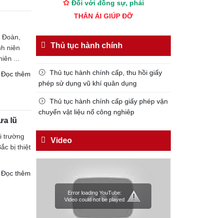
THÂN ÁI GIÚP ĐỠ
Đối với chính phủ, phải
c Đoàn,
TUYỆT ĐỐI TRUNG THÀNH
Thủ tục hành chính
nh niên
Đối với nhân dân, phải
iên ...
KÍNH TRỌNG LỄ PHÉP
Thủ tục hành chính cấp, thu hồi giấy
Đọc thêm
Đối với công việc, phải
phép sử dụng vũ khí quân dụng
TẬN TỤY
Thủ tục hành chính cấp giấy phép vận
Đối với địch, phải
chuyển vật liệu nổ công nghiêp
ưa lũ
CƯƠNG QUYẾT, KHÔN KHÉO
i trường
Trích thư Chủ tịch Hồ Chí Minh
Video
c bị thiệt
gửi Công an Khu XII,
ngày 11 tháng 3 năm 1948.
Đọc thêm
Error loading YouTube:
Video could not be played