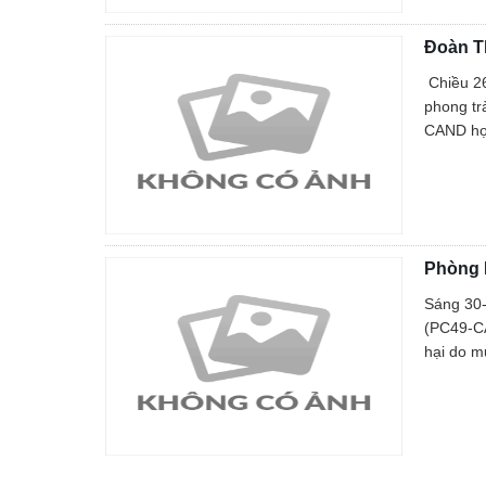
An toàn giao thông
Đoàn T
Gương người người tốt việc tốt
Chiều 26
phong tr
CAND học
Phòng 
Sáng 30-
(PC49-CA
hại do m