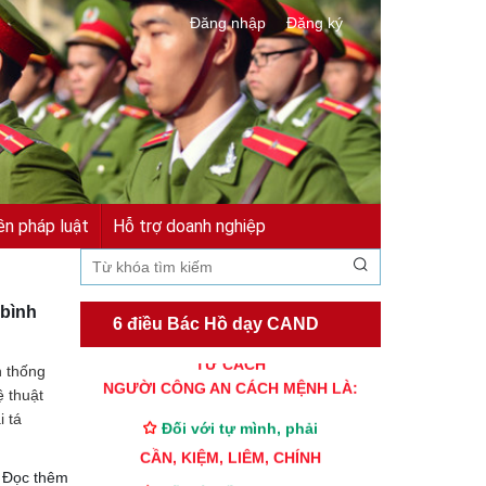
Đăng nhập
Đăng ký
ền pháp luật
Hỗ trợ doanh nghiệp
 bình
6 điều Bác Hồ dạy CAND
TƯ CÁCH
 thống
NGƯỜI CÔNG AN CÁCH MỆNH LÀ:
 thuật
Đối với tự mình, phải
i tá
CẦN, KIỆM, LIÊM, CHÍNH
Đọc thêm
Đối với đồng sự, phải