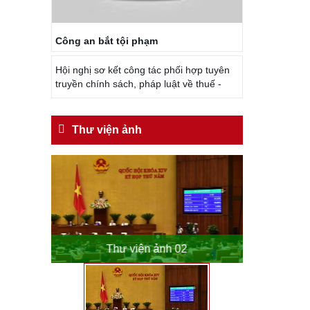
Công an bắt tội phạm
Hội nghị sơ kết công tác phối hợp tuyên
truyền chính sách, pháp luật về thuế -
Thư viện ảnh
o
Thư viện ảnh 02
Th