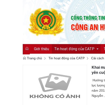
Giới thiệu
Tin hoạt động của CATP
Trang chủ
Tin hoạt động của CATP
Cải cách
Khai mạ
Tin tức từ Công an tỉnh
yên cu
Hoạt động của CATP
Hướng t
lực lượn
Vì an ninh tổ quốc
năm 2018
Nguyễn .
Cải cách hành chính