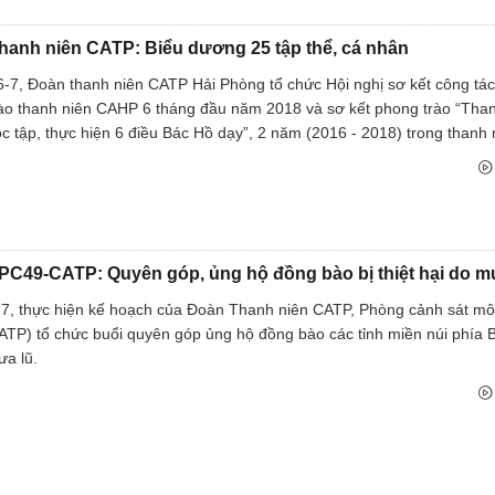
Tìm tung tích nạn nhân
hanh niên CATP: Biểu dương 25 tập thể, cá nhân
Tin tức từ UBND tỉnh
-7, Đoàn thanh niên CATP Hải Phòng tổ chức Hội nghị sơ kết công tá
Thông báo từ UBND tỉnh
ào thanh niên CAHP 6 tháng đầu năm 2018 và sơ kết phong trào “Tha
 tập, thực hiện 6 điều Bác Hồ dạy”, 2 năm (2016 - 2018) trong thanh n
PC49-CATP: Quyên góp, ủng hộ đồng bào bị thiệt hại do m
7, thực hiện kế hoạch của Đoàn Thanh niên CATP, Phòng cảnh sát mô
TP) tổ chức buổi quyên góp ủng hộ đồng bào các tỉnh miền núi phía Bắ
ưa lũ.