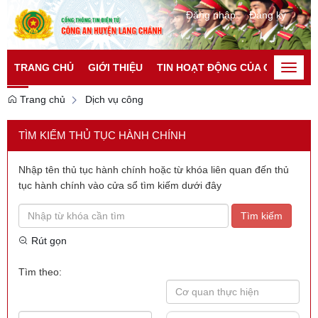
Đăng nhập
Đăng ký
TRANG CHỦ
GIỚI THIỆU
TIN HOẠT ĐỘNG CỦA CATP
TI
Toggle
naviga
Trang chủ
Dịch vụ công
TÌM KIẾM THỦ TỤC HÀNH CHÍNH
Nhập tên thủ tục hành chính hoặc từ khóa liên quan đến thủ
tục hành chính vào cửa sổ tìm kiếm dưới đây
Tìm kiếm
Rút gọn
Tìm theo: