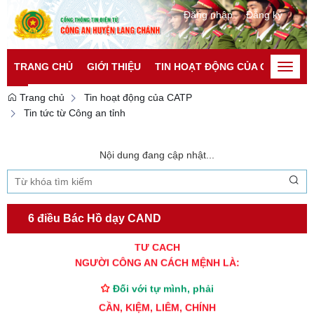
Đăng nhập
Đăng ký
TRANG CHỦ
GIỚI THIỆU
TIN HOẠT ĐỘNG CỦA CATP
TI
Toggle
naviga
Trang chủ
Tin hoạt động của CATP
Tin tức từ Công an tỉnh
Nội dung đang cập nhật...
6 điều Bác Hồ dạy CAND
TƯ CÁCH
NGƯỜI CÔNG AN CÁCH MỆNH LÀ:
Đối với tự mình, phải
CẦN, KIỆM, LIÊM, CHÍNH