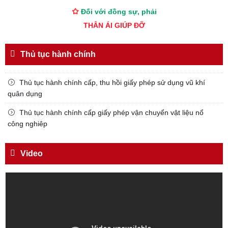
Đối với đồng sự, phải
THÂN ÁI GIÚP ĐỠ
Đối với chính phủ, phải
TUYỆT ĐỐI TRUNG THÀNH
Thủ tục hành chính
Đối với nhân dân, phải
Thủ tục hành chính cấp, thu hồi giấy phép sử dụng vũ khí
KÍNH TRỌNG LỄ PHÉP
quân dụng
Đối với công việc, phải
Thủ tục hành chính cấp giấy phép vận chuyển vật liệu nổ
TẬN TỤY
công nghiêp
Đối với địch, phải
CƯƠNG QUYẾT, KHÔN KHÉO
Video
Trích thư Chủ tịch Hồ Chí Minh
gửi Công an Khu XII,
ngày 11 tháng 3 năm 1948.