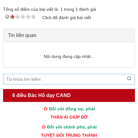
Tổng số điểm của bài viết là:
1
trong
1
đánh giá
Click để đánh giá bài viết
Tin liên quan
Nội dung đang cập nhật...
TƯ CÁCH
NGƯỜI CÔNG AN CÁCH MỆNH LÀ:
Đối với tự mình, phải
6 điều Bác Hồ dạy CAND
CẦN, KIỆM, LIÊM, CHÍNH
Đối với đồng sự, phải
THÂN ÁI GIÚP ĐỠ
Đối với chính phủ, phải
TUYỆT ĐỐI TRUNG THÀNH