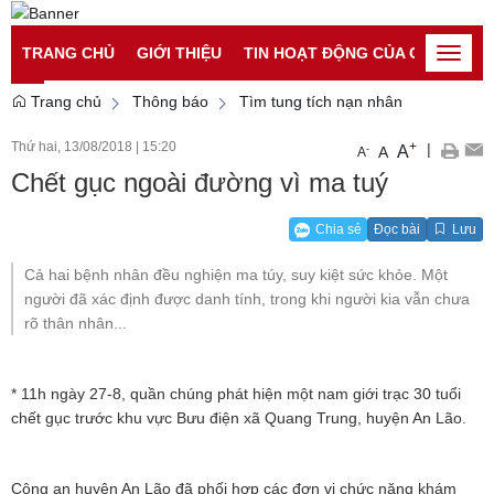
Đăng nhập
Đăng ký
TRANG CHỦ
GIỚI THIỆU
TIN HOẠT ĐỘNG CỦA CATP
TI
Toggle
naviga
Trang chủ
Thông báo
Tìm tung tích nạn nhân
Thứ hai, 13/08/2018
|
15:20
+
|
A
-
A
A
Chết gục ngoài đường vì ma tuý
Chia sẻ
Đọc bài
Lưu
Cả hai bệnh nhân đều nghiện ma túy, suy kiệt sức khỏe. Một
người đã xác định được danh tính, trong khi người kia vẫn chưa
rõ thân nhân...
* 11h ngày 27-8, quần chúng phát hiện một nam giới trạc 30 tuổi
chết gục trước khu vực Bưu điện xã Quang Trung, huyện An Lão.
Công an huyện An Lão đã phối hợp các đơn vị chức năng khám