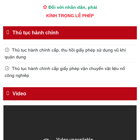
Đối với nhân dân, phải
KÍNH TRỌNG LỄ PHÉP
Đối với công việc, phải
TẬN TỤY
Thủ tục hành chính
Đối với địch, phải
Thủ tục hành chính cấp, thu hồi giấy phép sử dụng vũ khí
CƯƠNG QUYẾT, KHÔN KHÉO
quân dụng
Trích thư Chủ tịch Hồ Chí Minh
gửi Công an Khu XII,
Thủ tục hành chính cấp giấy phép vận chuyển vật liệu nổ
ngày 11 tháng 3 năm 1948.
công nghiêp
Video