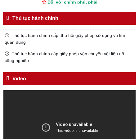
Đối với chính phủ, phải
TUYỆT ĐỐI TRUNG THÀNH
Thủ tục hành chính
Đối với nhân dân, phải
KÍNH TRỌNG LỄ PHÉP
Thủ tục hành chính cấp, thu hồi giấy phép sử dụng vũ khí
Đối với công việc, phải
quân dụng
TẬN TỤY
Thủ tục hành chính cấp giấy phép vận chuyển vật liệu nổ
Đối với địch, phải
công nghiêp
CƯƠNG QUYẾT, KHÔN KHÉO
Trích thư Chủ tịch Hồ Chí Minh
Video
gửi Công an Khu XII,
ngày 11 tháng 3 năm 1948.