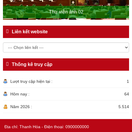
Thư viện ảnh 02
Liên kết website
Thống kê truy cập
Lượt truy cập hiện tại :
1
Hôm nay :
64
Năm 2026 :
5.514
Địa chỉ: Thanh Hóa - Điện thoại: 0900000000