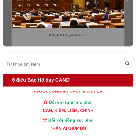
AN_NINH_MANG37
6 điều Bác Hồ dạy CAND
TƯ CÁCH
NGƯỜI CÔNG AN CÁCH MỆNH LÀ:
Đối với tự mình, phải
CẦN, KIỆM, LIÊM, CHÍNH
Đối với đồng sự, phải
THÂN ÁI GIÚP ĐỠ