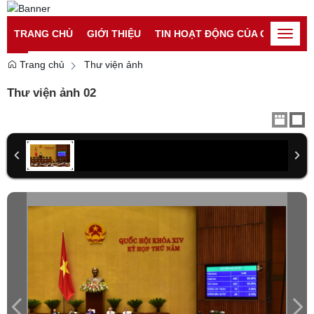
Đăng nhập
Đăng ký
TRANG CHỦ
GIỚI THIỆU
TIN HOẠT ĐỘNG CỦA CATP
TI
Toggle
naviga
Trang chủ
Thư viện ảnh
Thư viện ảnh 02