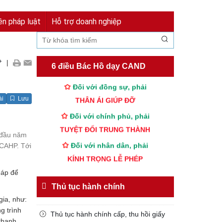
Đăng nhập
Đăng ký
ền pháp luật
Hỗ trợ doanh nghiệp
TƯ CÁCH
NGƯỜI CÔNG AN CÁCH MỆNH LÀ:
Đối với tự mình, phải
+
|
6 điều Bác Hồ dạy CAND
CẦN, KIỆM, LIÊM, CHÍNH
Đối với đồng sự, phải
THÂN ÁI GIÚP ĐỠ
ài
Lưu
Đối với chính phủ, phải
TUYỆT ĐỐI TRUNG THÀNH
 đầu năm
Đối với nhân dân, phải
 CAHP. Tới
KÍNH TRỌNG LỄ PHÉP
Đối với công việc, phải
háp để
TẬN TỤY
Thủ tục hành chính
gia, như:
Đối với địch, phải
g trình
CƯƠNG QUYẾT, KHÔN KHÉO
Thủ tục hành chính cấp, thu hồi giấy
thanh