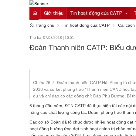
Giới thiệu
Tin hoạt động của CATP
Trang chủ
Tin hoạt động của CATP
Cải cách
Thứ ba, 07/08/2018
|
16:51
Tin tức từ Công an tỉnh
Đoàn Thanh niên CATP: Biểu dươ
Hoạt động của CATP
Vì an ninh tổ quốc
Cải cách hành chính
Chiều 26-7, Đoàn thanh niên CATP Hải Phòng tổ chứ
2018 và sơ kết phong trào “Thanh niên CAND học tập,
An toàn giao thông
dự và chỉ đạo có các đồng chí: Đào Phú Dương, Bí 
Gương người người tốt việc tốt
6 tháng đầu năm, ĐTN CATP đã thực hiện tốt các nội d
nâng cao chất lượng công tác Đoàn, phong trào thanh 
Các cơ sở Đoàn đã tổ chức được nhiều hoạt động đạt hi
hoạt động hưởng ứng đợt sinh hoạt chính trị chào mừng
tiếp sức mùa thi năm 2018; hoạt động xung kích, tình 