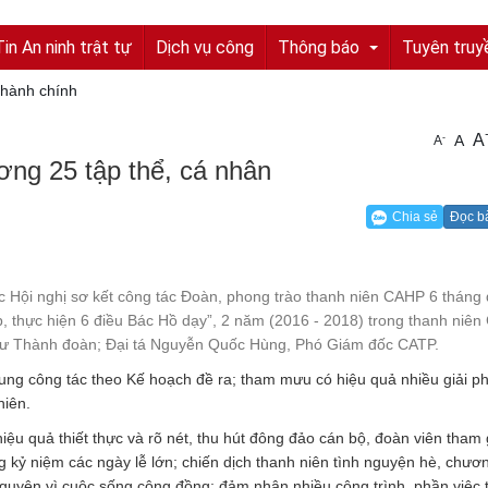
Tin An ninh trật tự
Dịch vụ công
Thông báo
Tuyên truy
 hành chính
A
-
A
A
Tuyển sinh, tuyển dụng
ng 25 tập thể, cá nhân
Quyết định truy nã
Chia sẻ
Đọc b
Quyết định đình nã
Tìm chủ sở hữu
c Hội nghị sơ kết công tác Đoàn, phong trào thanh niên CAHP 6 tháng
 thực hiện 6 điều Bác Hồ dạy”, 2 năm (2016 - 2018) trong thanh niên
Tìm tung tích nạn nhân
thư Thành đoàn; Đại tá Nguyễn Quốc Hùng, Phó Giám đốc CATP.
Tin tức từ UBND tỉnh
ung công tác theo Kế hoạch đề ra; tham mưu có hiệu quả nhiều giải p
niên.
Thông báo từ UBND tỉnh
ệu quả thiết thực và rõ nét, thu hút đông đảo cán bộ, đoàn viên tham 
 kỷ niệm các ngày lễ lớn; chiến dịch thanh niên tình nguyện hè, chươn
nguyện vì cuộc sống cộng đồng; đảm nhận nhiều công trình, phần việc 