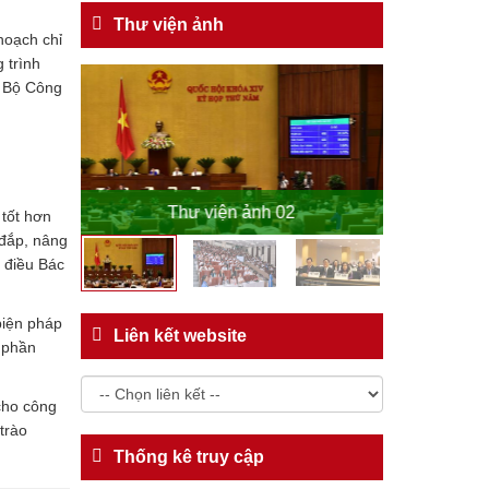
Thư viện ảnh
hoạch chỉ
 trình
n Bộ Công
o
Thư viện ảnh 02
Th
 tốt hơn
 đắp, nâng
6 điều Bác
biện pháp
Liên kết website
, phần
cho công
trào
Thống kê truy cập