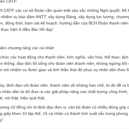
iên CATP.
CATP, các cơ sở Đoàn cần quán triệt sâu sắc những Nghị quyết, Kế 
 nhiệm vụ bảo đảm ANTT, xây dựng Đảng, xây dựng lực lượng, chương
rên, đồng thời, bám sát kế hoạch, hướng dẫn của BCH Đoàn thanh niê
 thực hiện 6 điều Bác Hồ dạy”.
niệm chương tặng các cá nhân
Thư viện ảnh dem
ức các hoạt động cho thanh niên, tình nghĩa, văn hóa, thể thao; làm
yền thống, đạo đức lối sống cho đoàn viên thanh niên, không ngừng bồi
hiệm với nhiệm vụ được giao và tinh thần thái độ phục vụ nhân dân theo 
ủy, lãnh đạo với đoàn viên, thanh niên về những hạn chế, từ đó đề ra 
ụ nhân dân từ đó đưa ra các giải pháp nâng cao chất lượng công trình
, nói thật, hiệu quả thật.
hương 10 đồng chí là lãnh đạo đơn vị, cán bộ đoàn có nhiều đóng góp 
 giấy khen 10 tập thể, 15 cá nhân có thành tích xuất sắc trong phong 
y”.