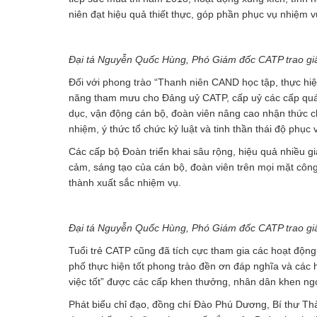
niên đạt hiệu quả thiết thực, góp phần phục vụ nhiệm 
Đại tá Nguyễn Quốc Hùng, Phó Giám đốc CATP trao gi
Đối với phong trào “Thanh niên CAND học tập, thực hi
năng tham mưu cho Đảng uỷ CATP, cấp uỷ các cấp quán tr
dục, vận động cán bộ, đoàn viên nâng cao nhận thức chí
nhiệm, ý thức tổ chức kỷ luật và tinh thần thái độ phục
Các cấp bộ Đoàn triển khai sâu rộng, hiệu quả nhiều giả
cảm, sáng tạo của cán bộ, đoàn viên trên mọi mặt côn
thành xuất sắc nhiệm vụ.
Đại tá Nguyễn Quốc Hùng, Phó Giám đốc CATP trao gi
Tuổi trẻ CATP cũng đã tích cực tham gia các hoạt động
phố thực hiện tốt phong trào đền ơn đáp nghĩa và các h
việc tốt” được các cấp khen thưởng, nhân dân khen ngợ
Phát biểu chỉ đạo, đồng chí Đào Phú Dương, Bí thư T