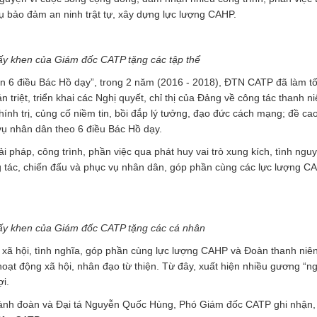
vụ bảo đảm an ninh trật tự, xây dựng lực lượng CAHP.
ấy khen của Giám đốc CATP tặng các tập thể
ện 6 điều Bác Hồ dạy”, trong 2 năm (2016 - 2018), ĐTN CATP đã làm t
iệt, triển khai các Nghị quyết, chỉ thị của Đảng về công tác thanh ni
nh trị, củng cố niềm tin, bồi đắp lý tưởng, đạo đức cách mạng; đề cao
 vụ nhân dân theo 6 điều Bác Hồ dạy.
i pháp, công trình, phần việc qua phát huy vai trò xung kích, tình ngu
g tác, chiến đấu và phục vụ nhân dân, góp phần cùng các lực lượng 
ấy khen của Giám đốc CATP tặng các cá nhân
 xã hội, tình nghĩa, góp phần cùng lực lượng CAHP và Đoàn thanh niê
oạt động xã hội, nhân đạo từ thiện. Từ đây, xuất hiện nhiều gương “ng
i.
hành đoàn và Đại tá Nguyễn Quốc Hùng, Phó Giám đốc CATP ghi nhận,