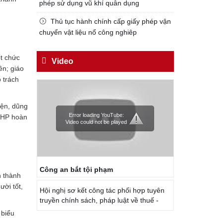
phép sử dụng vũ khí quân dụng
Trích thư Chủ tịch Hồ Chí Minh
gửi Công an Khu XII,
Thủ tục hành chính cấp giấy phép vận
ngày 11 tháng 3 năm 1948.
chuyển vật liệu nổ công nghiêp
ốt chức
Video
ên; giáo
 trách
yện, dũng
Error loading YouTube:
CAHP hoàn
Video could not be played
Công an bắt tội phạm
n thành
ười tốt,
Hội nghị sơ kết công tác phối hợp tuyên
truyền chính sách, pháp luật về thuế -
 biểu