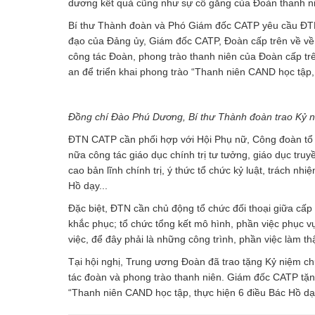
dương kết quả cũng như sự cố gắng của Đoàn thanh n
Bí thư Thành đoàn và Phó Giám đốc CATP yêu cầu ĐTN 
đạo của Đảng ủy, Giám đốc CATP, Đoàn cấp trên về về
công tác Đoàn, phong trào thanh niên của Đoàn cấp t
an để triển khai phong trào “Thanh niên CAND học tập,
Đồng chí Đào Phú Dương, Bí thư Thành đoàn trao Kỷ 
ĐTN CATP cần phối hợp với Hội Phụ nữ, Công đoàn tổ ch
nữa công tác giáo dục chính trị tư tưởng, giáo dục tru
cao bản lĩnh chính trị, ý thức tổ chức kỷ luật, trách n
Hồ dạy...
Đặc biệt, ĐTN cần chủ động tổ chức đối thoại giữa cấp 
khắc phục; tổ chức tổng kết mô hình, phần việc phục v
việc, để đây phải là những công trình, phần việc làm thật
Tại hội nghị, Trung ương Đoàn đã trao tặng Kỷ niệm c
tác đoàn và phong trào thanh niên. Giám đốc CATP tặng
“Thanh niên CAND học tập, thực hiện 6 điều Bác Hồ dạ