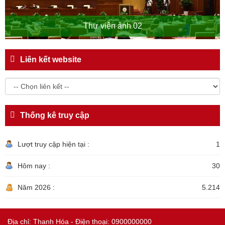
Thư viện ảnh 02
Liên kết website
Thống kê truy cập
Lượt truy cập hiện tại :
1
Hôm nay :
30
Năm 2026 :
5.214
Địa chỉ: Thanh Hóa - Điện thoại: 0900000000