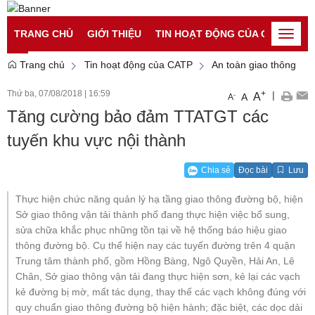
Đăng nhập
Đăng ký
TRANG CHỦ
GIỚI THIỆU
TIN HOẠT ĐỘNG CỦA CATP
TI
Toggle
naviga
Trang chủ
Tin hoạt động của CATP
An toàn giao thông
Thứ ba, 07/08/2018
|
16:59
+
|
A
-
A
A
Tăng cường bảo đảm TTATGT các
tuyến khu vực nội thành
Chia sẻ
Đọc bài
Lưu
Thực hiện chức năng quản lý hạ tầng giao thông đường bộ, hiện
Sở giao thông vận tải thành phố đang thực hiện việc bổ sung,
sửa chữa khắc phục những tồn tại về hệ thống báo hiệu giao
thông đường bộ. Cụ thể hiện nay các tuyến đường trên 4 quận
Trung tâm thành phố, gồm Hồng Bàng, Ngô Quyền, Hải An, Lê
Chân, Sở giao thông vận tải đang thực hiện sơn, kẻ lại các vạch
kẻ đường bị mờ, mất tác dụng, thay thế các vạch không đúng với
quy chuẩn giao thông đường bộ hiện hành; đặc biệt, các dọc dải