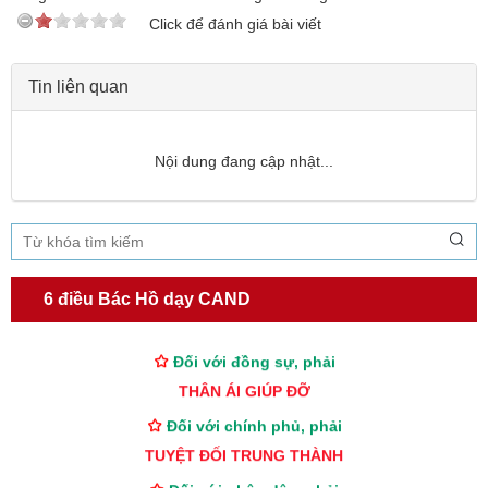
Click để đánh giá bài viết
Tin liên quan
Nội dung đang cập nhật...
TƯ CÁCH
NGƯỜI CÔNG AN CÁCH MỆNH LÀ:
Đối với tự mình, phải
6 điều Bác Hồ dạy CAND
CẦN, KIỆM, LIÊM, CHÍNH
Đối với đồng sự, phải
THÂN ÁI GIÚP ĐỠ
Đối với chính phủ, phải
TUYỆT ĐỐI TRUNG THÀNH
Đối với nhân dân, phải