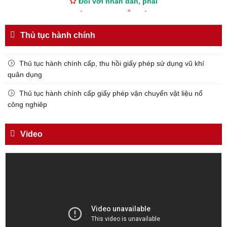
KÍNH TRỌNG LỄ PHÉP
Đối với công việc, phải
Thủ tục hành chính
TẬN TỤY
Đối với địch, phải
Thủ tục hành chính cấp, thu hồi giấy phép sử dụng vũ khí
CƯƠNG QUYẾT, KHÔN KHÉO
quân dụng
Trích thư Chủ tịch Hồ Chí Minh
Thủ tục hành chính cấp giấy phép vận chuyển vật liệu nổ
gửi Công an Khu XII,
công nghiêp
ngày 11 tháng 3 năm 1948.
Video