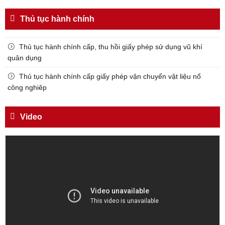
Đối với chính phủ, phải
Thủ tục hành chính
TUYỆT ĐỐI TRUNG THÀNH
Đối với nhân dân, phải
Thủ tục hành chính cấp, thu hồi giấy phép sử dụng vũ khí
KÍNH TRỌNG LỄ PHÉP
quân dụng
Đối với công việc, phải
Thủ tục hành chính cấp giấy phép vận chuyển vật liệu nổ
TẬN TỤY
công nghiêp
Đối với địch, phải
CƯƠNG QUYẾT, KHÔN KHÉO
Video
Trích thư Chủ tịch Hồ Chí Minh
gửi Công an Khu XII,
ngày 11 tháng 3 năm 1948.