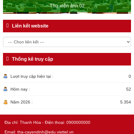
Thư viện ảnh 02
Liên kết website
Thống kê truy cập
Lượt truy cập hiện tại :
0
Hôm nay :
52
Năm 2026 :
5.354
Địa chỉ: Thanh Hóa - Điện thoại: 0900000000
Email: tha-cayendinh@edu.viettel.vn