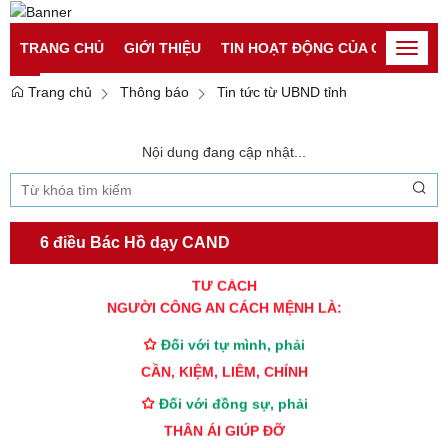
Đăng nhập
Đăng ký
TRANG CHỦ
GIỚI THIỆU
TIN HOẠT ĐỘNG CỦA CATP
TI
Toggle
naviga
Trang chủ
Thông báo
Tin tức từ UBND tỉnh
Nội dung đang cập nhật...
6 điều Bác Hồ dạy CAND
TƯ CÁCH
NGƯỜI CÔNG AN CÁCH MỆNH LÀ:
Đối với tự mình, phải
CẦN, KIỆM, LIÊM, CHÍNH
Đối với đồng sự, phải
THÂN ÁI GIÚP ĐỠ