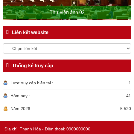
Thư viện ảnh 02
Liên kết website
Thống kê truy cập
Lượt truy cập hiện tại :
1
Hôm nay :
41
Năm 2026 :
5.520
Địa chỉ: Thanh Hóa - Điện thoại: 0900000000