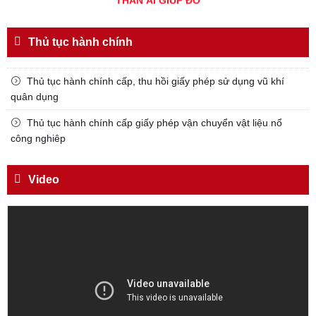
Đối với chính phủ, phải
TUYỆT ĐỐI TRUNG THÀNH
Thủ tục hành chính
Đối với nhân dân, phải
KÍNH TRỌNG LỄ PHÉP
Thủ tục hành chính cấp, thu hồi giấy phép sử dụng vũ khí
quân dụng
Đối với công việc, phải
TẬN TỤY
Thủ tục hành chính cấp giấy phép vận chuyển vật liệu nổ
công nghiêp
Đối với địch, phải
CƯƠNG QUYẾT, KHÔN KHÉO
Video
Trích thư Chủ tịch Hồ Chí Minh
gửi Công an Khu XII,
ngày 11 tháng 3 năm 1948.