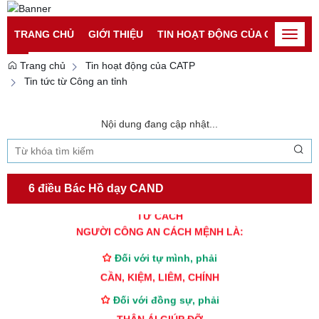
Đăng nhập
Đăng ký
TRANG CHỦ
GIỚI THIỆU
TIN HOẠT ĐỘNG CỦA CATP
TI
Toggle
naviga
Trang chủ
Tin hoạt động của CATP
Tin tức từ Công an tỉnh
Nội dung đang cập nhật...
6 điều Bác Hồ dạy CAND
TƯ CÁCH
NGƯỜI CÔNG AN CÁCH MỆNH LÀ:
Đối với tự mình, phải
CẦN, KIỆM, LIÊM, CHÍNH
Đối với đồng sự, phải
THÂN ÁI GIÚP ĐỠ