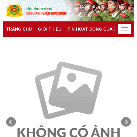
Đăng nhập
Đăng ký
TRANG CHỦ
GIỚI THIỆU
TIN HOẠT ĐỘNG CỦA CATP
TI
Toggle
naviga