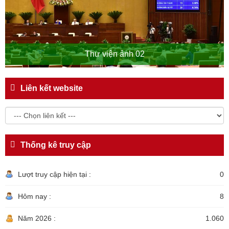
Thư viện ảnh 02
Liên kết website
Thống kê truy cập
Lượt truy cập hiện tại :
0
Hôm nay :
8
Năm 2026 :
1.060