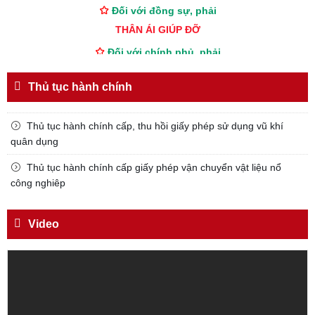
Đối với đồng sự, phải
THÂN ÁI GIÚP ĐỠ
Đối với chính phủ, phải
TUYỆT ĐỐI TRUNG THÀNH
Đối với nhân dân, phải
Thủ tục hành chính
KÍNH TRỌNG LỄ PHÉP
Đối với công việc, phải
Thủ tục hành chính cấp, thu hồi giấy phép sử dụng vũ khí
quân dụng
TẬN TỤY
Đối với địch, phải
Thủ tục hành chính cấp giấy phép vận chuyển vật liệu nổ
công nghiêp
CƯƠNG QUYẾT, KHÔN KHÉO
Trích thư Chủ tịch Hồ Chí Minh
gửi Công an Khu XII,
Video
ngày 11 tháng 3 năm 1948.