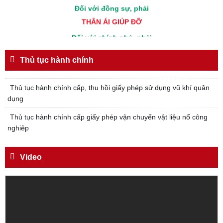
Đối với đồng sự, phải
THÂN ÁI GIÚP ĐỠ
Đối với chính phủ, phải
TUYỆT ĐỐI TRUNG THÀNH
Thủ tục hành chính
Đối với nhân dân, phải
KÍNH TRỌNG LỄ PHÉP
Thủ tục hành chính cấp, thu hồi giấy phép sử dụng vũ khí quân
Đối với công việc, phải
dụng
TẬN TỤY
Thủ tục hành chính cấp giấy phép vận chuyển vật liệu nổ công
Đối với địch, phải
nghiêp
CƯƠNG QUYẾT, KHÔN KHÉO
Trích thư Chủ tịch Hồ Chí Minh
Video
gửi Công an Khu XII,
ngày 11 tháng 3 năm 1948.