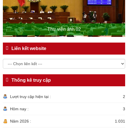
Thư viện ảnh 02
Liên kết website
Thống kê truy cập
Lượt truy cập hiện tại :
2
Hôm nay :
3
Năm 2026 :
1.031