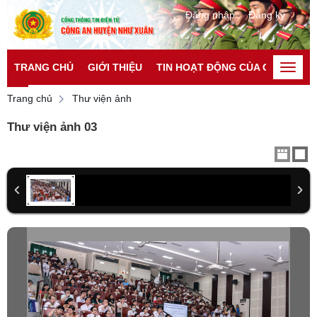
Đăng nhập
Đăng ký
TRANG CHỦ
GIỚI THIỆU
TIN HOẠT ĐỘNG CỦA CATP
TI
Toggle
naviga
Trang chủ
Thư viện ảnh
Thư viện ảnh 03