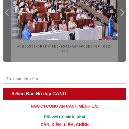
A8B35551-5F7D-49B0-9041-A840008B548F_RSZ-
HN2
6 điều Bác Hồ dạy CAND
TƯ CÁCH
NGƯỜI CÔNG AN CÁCH MỆNH LÀ:
Đối với tự mình, phải
CẦN, KIỆM, LIÊM, CHÍNH