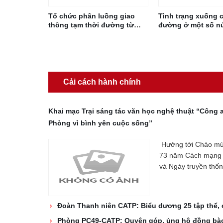
Tổ chức phân luồng giao
Tình trạng xuống 
thông tạm thời đường từ
đường ở một số nú
ngã ba Đoàn Lập ĐT.354 đến
thông trọng điểm t
QL37 (cầu Nhân Hòa) đường
bàn thành phố
qua cầu Đăng
Cải cách hành chính
Khai mạc Trại sáng tác văn học nghệ thuật “Công 
Phòng vì bình yên cuộc sống”
Hướng tới Chào mừ
73 năm Cách mạng
và Ngày truyền thống
Đoàn Thanh niên CATP: Biểu dương 25 tập thể,
Phòng PC49-CATP: Quyên góp, ủng hộ đồng bào 