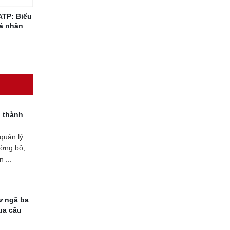
ATP: Biểu
cá nhân
 thành
quản lý
ường bộ,
 ...
ừ ngã ba
ua cầu