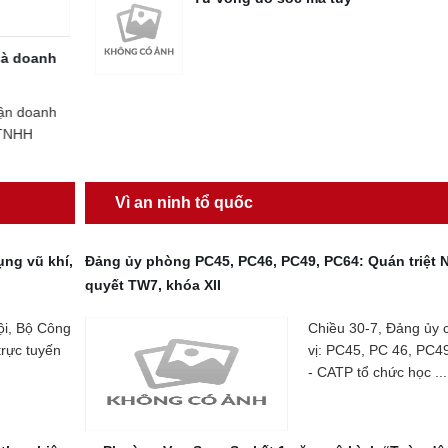
ghiệp
bản của pháp luật hiện
ốc CATP đã có Kế
Vì an ninh tổ quốc
ụng vũ khí,
Đảng ủy phòng PC45, PC46, PC49, PC64: Quán triệt 
quyết TW7, khóa XII
ội, Bộ Công
Chiều 30-7, Đảng ủy 
trực tuyến
vị: PC45, PC 46, PC4
- CATP tổ chức học ...