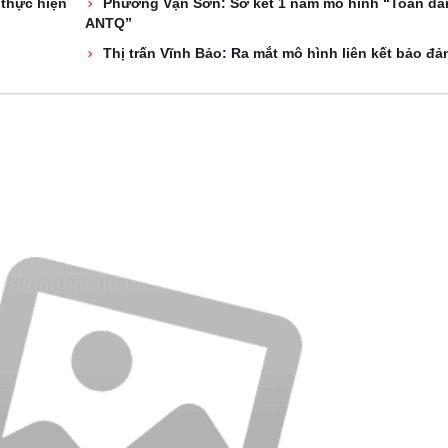
 thực hiện
Phường Vạn Sơn: Sơ kết 1 năm mô hình “Toàn dâ
ANTQ”
Thị trấn Vĩnh Bảo: Ra mắt mô hình liên kết bảo đ
Thư viện ảnh dem