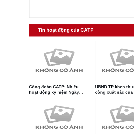
Tin hoạt động của CATP
Công đoàn CATP: Nhiều
UBND TP khen thư
hoạt động kỷ niệm Ngày
công xuất sắc của 
TBLS (27/7) và Ngày thành
lượng Công an th
lập Công đoàn Việt Nam
(28/7)