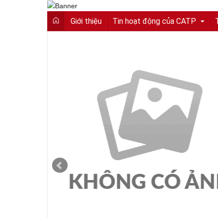
Giới thiệu
Tin hoạt động của CATP
Tin tức từ Công an tỉnh
Hoạt động của CATP
Vì an ninh tổ quốc
Cải cách hành chính
An toàn giao thông
Gương người người tốt việc tốt