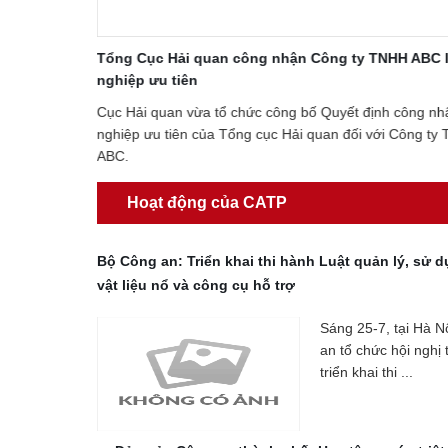
ty TNHH ABC là doanh
Tăng cường hỗ trợ pháp lý cho doanh n
Nhằm quán triệt, phổ biến các nội dung cơ 
ết định công nhận doanh
hành, căn cứ chỉ đạo của UBNDTP, Giám đ
đối với Công ty TNHH
hoạch tăng cường công tác hỗ trợ pháp ...
Hoạt động của CATP
Bộ Công an: Triển khai thi hành Luật quản lý, sử d
vật liệu nổ và công cụ hỗ trợ
Sáng 25-7, tại Hà N
an tổ chức hội nghị 
triển khai thi ...