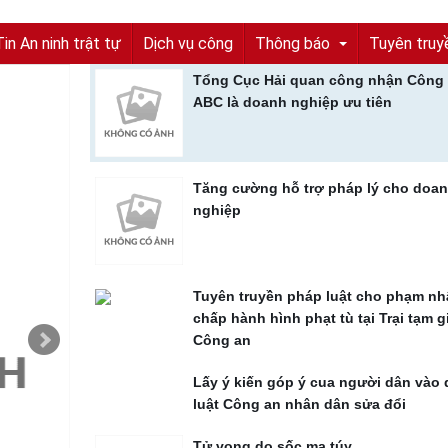
Tin An ninh trật tự
Dịch vụ công
Thông báo
Tuyên truy
Tổng Cục Hải quan công nhận Công
Tuyên truyền pháp luật cho phạm nhân đan
ABC là doanh nghiệp ưu tiên
phạt tù tại Trại tạm giam Công an
Tuyển sinh, tuyển dụng
Ngày 25/10/2016, Công an thành phố tổ chức bu
Quyết định truy nã
pháp luật cho hơn 50 phạm nhân đang chấp hành
Tăng cường hỗ trợ pháp lý cho doa
Phân trại cải tạo quản lý phạm nhân ...
nghiệp
Quyết định đình nã
Tìm chủ sở hữu
Tìm tung tích nạn nhân
Tuyên truyền pháp luật cho phạm n
chấp hành hình phạt tù tại Trại tạm 
Tin tức từ UBND tỉnh
Công an
Thông báo từ UBND tỉnh
Lấy ý kiến góp ý cua người dân vào 
luật Công an nhân dân sửa đổi
Tử vong do sốc ma túy