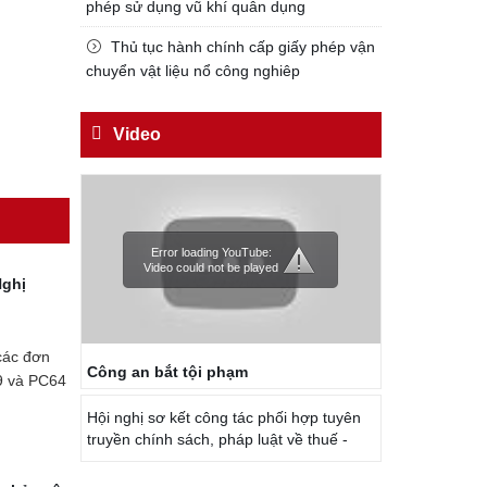
phép sử dụng vũ khí quân dụng
Thủ tục hành chính cấp giấy phép vận
chuyển vật liệu nổ công nghiêp
Video
Error loading YouTube:
Video could not be played
Nghị
các đơn
Công an bắt tội phạm
9 và PC64
Hội nghị sơ kết công tác phối hợp tuyên
truyền chính sách, pháp luật về thuế -