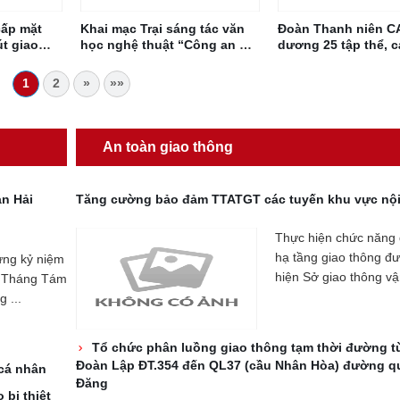
cấp mặt
Khai mạc Trại sáng tác văn
Đoàn Thanh niên C
t giao
học nghệ thuật “Công an Hải
dương 25 tập thể, 
rên địa
Phòng vì bình yên cuộc
sống”
1
2
»
»»
An toàn giao thông
an Hải
Tăng cường bảo đảm TTATGT các tuyến khu vực nội
Thực hiện chức năng 
hạ tầng giao thông đ
ng kỷ niệm
hiện Sở giao thông vận
 Tháng Tám
 ...
Tổ chức phân luồng giao thông tạm thời đường t
Đoàn Lập ĐT.354 đến QL37 (cầu Nhân Hòa) đường q
 cá nhân
Đăng
bị thiệt