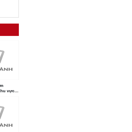
ảm
khu vực