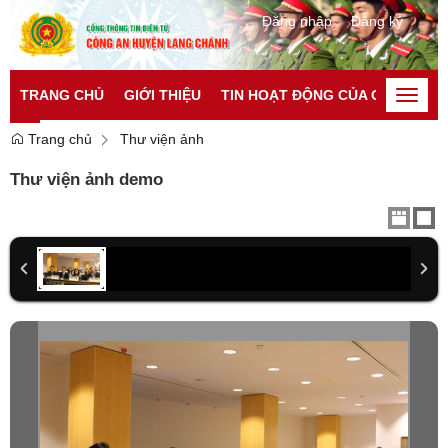
Đăng nhập
Đăng ký
TRANG CHỦ
GIỚI THIỆU
TIN HOẠT ĐỘNG CỦA CATP
TI
Toggle
naviga
Trang chủ
Thư viện ảnh
Thư viện ảnh demo