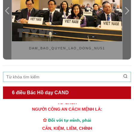
DAM_BAO_QUYEN_LAO_DONG_NU51
6 điều Bác Hồ dạy CAND
TƯ CÁCH
NGƯỜI CÔNG AN CÁCH MỆNH LÀ:
Đối với tự mình, phải
CẦN, KIỆM, LIÊM, CHÍNH