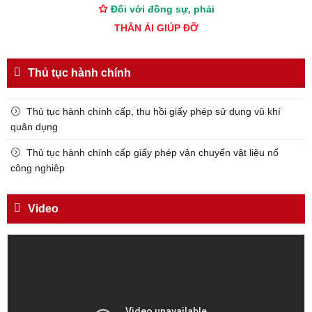
Đối với đồng sự, phải
THÂN ÁI GIÚP ĐỠ
Đối với chính phủ, phải
TUYỆT ĐỐI TRUNG THÀNH
Thủ tục hành chính
Đối với nhân dân, phải
KÍNH TRỌNG LỄ PHÉP
Thủ tục hành chính cấp, thu hồi giấy phép sử dụng vũ khí
quân dụng
Đối với công việc, phải
TẬN TỤY
Thủ tục hành chính cấp giấy phép vận chuyển vật liệu nổ
công nghiêp
Đối với địch, phải
CƯƠNG QUYẾT, KHÔN KHÉO
Video
Trích thư Chủ tịch Hồ Chí Minh
gửi Công an Khu XII,
ngày 11 tháng 3 năm 1948.