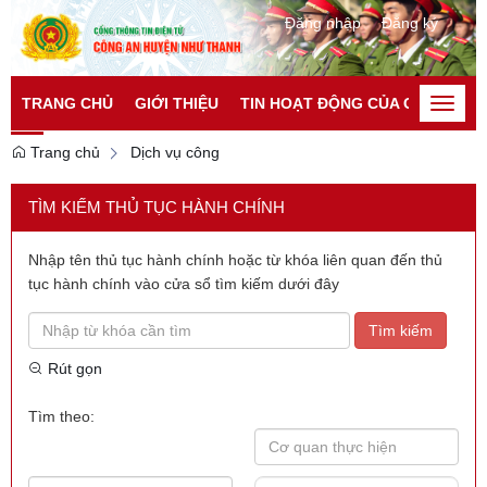
Đăng nhập
Đăng ký
TRANG CHỦ
GIỚI THIỆU
TIN HOẠT ĐỘNG CỦA CATP
TI
Toggle
naviga
Trang chủ
Dịch vụ công
TÌM KIẾM THỦ TỤC HÀNH CHÍNH
Nhập tên thủ tục hành chính hoặc từ khóa liên quan đến thủ
tục hành chính vào cửa sổ tìm kiếm dưới đây
Tìm kiếm
Rút gọn
Tìm theo: